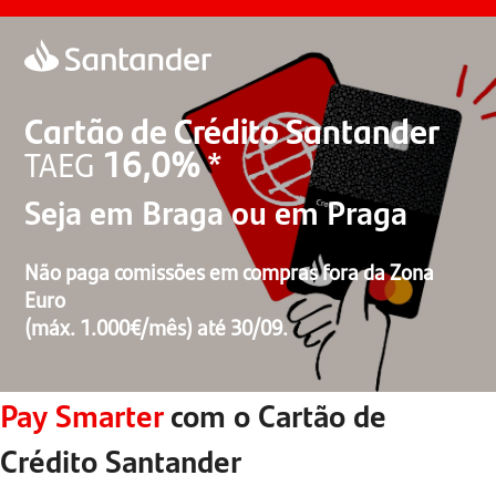
Cartão de Crédito Santander
*
16,0%
TAEG
Seja em Braga ou em Praga
Não paga comissões em compras fora da Zona
Euro
(máx. 1.000€/mês) até 30/09.
Pay Smarter
com o Cartão de
Crédito Santander