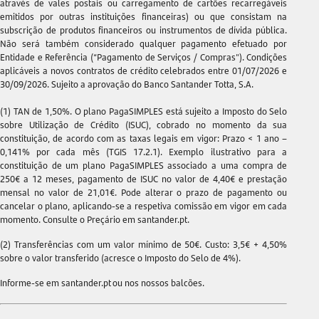
através de vales postais ou carregamento de cartões recarregáveis
emitidos por outras instituições financeiras) ou que consistam na
subscrição de produtos financeiros ou instrumentos de dívida pública.
Não será também considerado qualquer pagamento efetuado por
Entidade e Referência (“Pagamento de Serviços / Compras"). Condições
aplicáveis a novos contratos de crédito celebrados entre 01/07/2026 e
30/09/2026. Sujeito a aprovação do Banco Santander Totta, S.A.
(1) TAN de 1,50%. O plano PagaSIMPLES está sujeito a Imposto do Selo
sobre Utilização de Crédito (ISUC), cobrado no momento da sua
constituição, de acordo com as taxas legais em vigor: Prazo < 1 ano –
0,141% por cada mês (TGIS 17.2.1). Exemplo ilustrativo para a
constituição de um plano PagaSIMPLES associado a uma compra de
250€ a 12 meses, pagamento de ISUC no valor de 4,40€ e prestação
mensal no valor de 21,01€. Pode alterar o prazo de pagamento ou
cancelar o plano, aplicando-se a respetiva comissão em vigor em cada
momento. Consulte o Preçário em santander.pt.
(2) Transferências com um valor mínimo de 50€. Custo: 3,5€ + 4,50%
sobre o valor transferido (acresce o Imposto do Selo de 4%).
Informe-se em santander.pt ou nos nossos balcões.