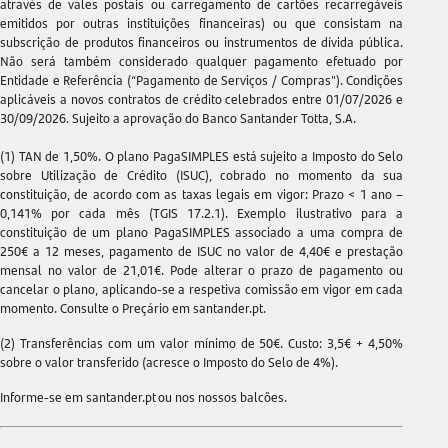
através de vales postais ou carregamento de cartões recarregáveis
emitidos por outras instituições financeiras) ou que consistam na
subscrição de produtos financeiros ou instrumentos de dívida pública.
Não será também considerado qualquer pagamento efetuado por
Entidade e Referência (“Pagamento de Serviços / Compras"). Condições
aplicáveis a novos contratos de crédito celebrados entre 01/07/2026 e
30/09/2026. Sujeito a aprovação do Banco Santander Totta, S.A.
(1) TAN de 1,50%. O plano PagaSIMPLES está sujeito a Imposto do Selo
sobre Utilização de Crédito (ISUC), cobrado no momento da sua
constituição, de acordo com as taxas legais em vigor: Prazo < 1 ano –
0,141% por cada mês (TGIS 17.2.1). Exemplo ilustrativo para a
constituição de um plano PagaSIMPLES associado a uma compra de
250€ a 12 meses, pagamento de ISUC no valor de 4,40€ e prestação
mensal no valor de 21,01€. Pode alterar o prazo de pagamento ou
cancelar o plano, aplicando-se a respetiva comissão em vigor em cada
momento. Consulte o Preçário em santander.pt.
(2) Transferências com um valor mínimo de 50€. Custo: 3,5€ + 4,50%
sobre o valor transferido (acresce o Imposto do Selo de 4%).
Informe-se em santander.pt ou nos nossos balcões.