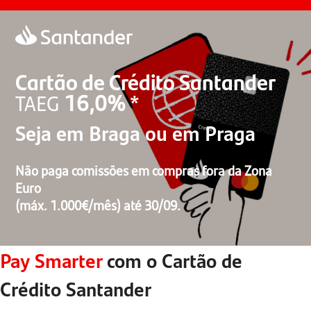
Cartão de Crédito Santander
*
16,0%
TAEG
Seja em Braga ou em Praga
Não paga comissões em compras fora da Zona
Euro
(máx. 1.000€/mês) até 30/09.
Pay Smarter
com o Cartão de
Crédito Santander