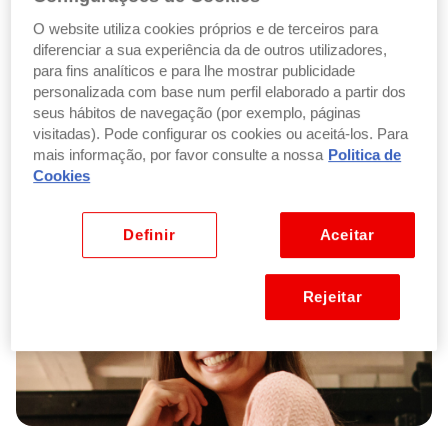
O website utiliza cookies próprios e de terceiros para
diferenciar a sua experiência da de outros utilizadores,
para fins analíticos e para lhe mostrar publicidade
personalizada com base num perfil elaborado a partir dos
Primeiro, abra a sua conta
seus hábitos de navegação (por exemplo, páginas
visitadas). Pode configurar os cookies ou aceitá-los. Para
Ganhe 50€ ao abrir conta online e até 500€ por receber
mais informação, por favor consulte a nossa
Politica de
o seu ordenado nela.
Cookies
Definir
Aceitar
Rejeitar