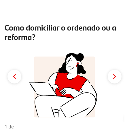
Como domiciliar o ordenado ou a
reforma?
2 
S
f
P
in
De
1 de