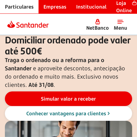
Loja
Particulares
Empresas
Institucional
Contas à ordem
Online
NetBanco
Menu
Domiciliar ordenado
Domiciliar ordenado pode valer
até 500€
Traga o ordenado ou a reforma para o
Santander
e aproveite descontos, antecipação
do ordenado e muito mais. Exclusivo novos
clientes.
Até 31/08
.