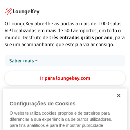
LoungeKey
O LoungeKey abre-lhe as portas a mais de
1.000
salas
VIP localizadas em mais de 500 aeroportos, em todo o
mundo. Desfrute de
três entradas grátis por ano
, para
si e um acompanhante que esteja a viajar consigo.
Saber mais
Ir para loungekey.com
Configurações de Cookies
Visa Luxury Hotel Collection
O website utiliza cookies próprios e de terceiros para
Acesso a plataforma de reserva em mais de 900 hotéis
diferenciar a sua experiência da de outros utilizadores,
para fins analíticos e para lhe mostrar publicidade
e resorts de luxo em todo o mundo.