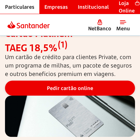
Loja
Particulares
Empresas
Institucional
Cartões de crédito
Online
NetBanco
Menu
Cartão Platinum -
(1)
TAEG 18,5%
Um cartão de crédito para clientes Private, com
um programa de milhas, um pacote de seguros
e outros benefícios premium em viagens.