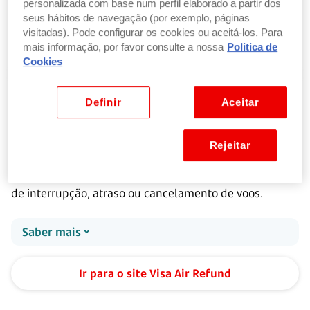
personalizada com base num perfil elaborado a partir dos
seus hábitos de navegação (por exemplo, páginas
Saber mais
visitadas). Pode configurar os cookies ou aceitá-los. Para
mais informação, por favor consulte a nossa
Politica de
Cookies
Ir para myvisaluxuryhotels.com
Definir
Aceitar
AirRefund
Rejeitar
Apoio ao pedido de reembolso por despesas em caso
de interrupção, atraso ou cancelamento de voos.
Saber mais
Ir para o site Visa Air Refund