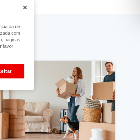
ncia da de
alizada com
o, páginas
r favor
s complexa.
eitar