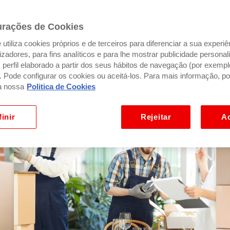
urações de Cookies
 seu apoio ilimitado.
utiliza cookies próprios e de terceiros para diferenciar a sua experiê
ilizadores, para fins analíticos e para lhe mostrar publicidade person
perfil elaborado a partir dos seus hábitos de navegação (por exempl
). Pode configurar os cookies ou aceitá-los. Para mais informação, po
vel 24/7
, para o apoiar da tarefa mais simples à mai
a nossa
Politica de Cookies
inir
Rejeitar
Ac