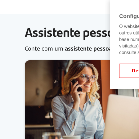
Config
Assistente pessoal. O
O website 
outros ut
base num 
visitadas
Conte com um
assistente pessoal, disponí
consulte 
Def