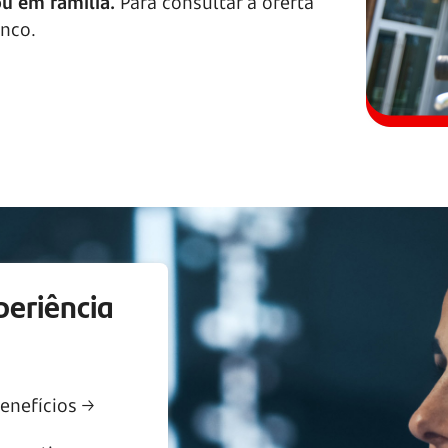
ou em família.
Para consultar a oferta
nco.
periência
enefícios →