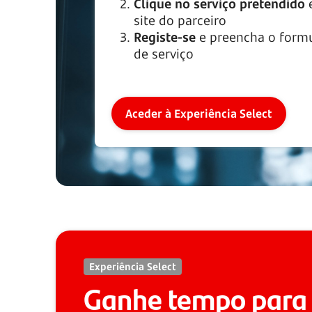
Clique no serviço pretendido
e
site do parceiro
Registe-se
e preencha o formu
de serviço
Aceder à Experiência Select
Experiência Select
Ganhe tempo para 