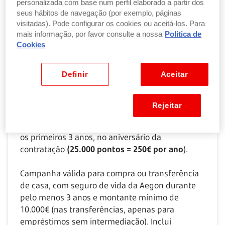
Receba até 225.000 pontos =
personalizada com base num perfil elaborado a partir dos
seus hábitos de navegação (por exemplo, páginas
2.250€ no Santander Rewards
visitadas). Pode configurar os cookies ou aceitá-los. Para
mais informação, por favor consulte a nossa
Politica de
150.000 pontos = 1.500€ + 75.000 pontos =
Cookies
750€.
Definir
Aceitar
Até 31/10
, se escriturar o nosso Crédito
Habitação,
recebe 1% do valor do Crédito até ao
máximo de 150.000 pontos = 1.500€
, no
Rejeitar
Santander Rewards. Recebe ainda mais
75.000
pontos = 750€
, atribuídos anualmente durante
os primeiros 3 anos, no aniversário da
contratação
(25.000 pontos = 250€ por ano
).
Campanha válida para compra ou transferência
de casa, com seguro de vida da Aegon durante
pelo menos 3 anos e montante mínimo de
10.000€ (nas transferências, apenas para
empréstimos sem intermediação). Inclui