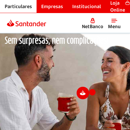
Loja
Particulares
Empresas
Institucional
Início
Online
NetBanco
Menu
Soluções de Crédito Habitação
Sem surpresas, nem complicações!