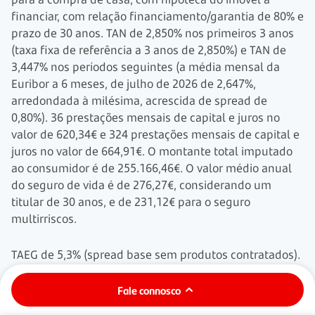
financiar, com relação financiamento/garantia de 80% e
prazo de 30 anos. TAN de 2,850% nos primeiros 3 anos
(taxa fixa de referência a 3 anos de 2,850%) e TAN de
3,447% nos períodos seguintes (a média mensal da
Euribor a 6 meses, de julho de 2026 de 2,647%,
arredondada à milésima, acrescida de spread de
0,80%). 36 prestações mensais de capital e juros no
valor de 620,34€ e 324 prestações mensais de capital e
juros no valor de 664,91€. O montante total imputado
ao consumidor é de 255.166,46€. O valor médio anual
do seguro de vida é de 276,27€, considerando um
titular de 30 anos, e de 231,12€ para o seguro
multirriscos.
TAEG de 5,3% (spread base sem produtos contratados).
Exemplo para um crédito de 150.000€, para a compra
de casa, com hipoteca do imóvel a financiar, com
Fale connosco
relação financiamento/garantia de 80% e prazo de 30