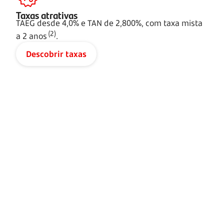
Taxas atrativas​
TAEG desde 4,0% e TAN de 2,800%, com taxa mista
(2)
a
2 anos
.
Descobrir taxas
À procura da primeira casa?
Condições exclusivas para jovens até
35 anos.
100% de financiamento
Isenção de IMT, Imposto do Selo e