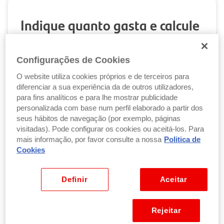
Indique quanto gasta e calcule
os seus reembolsos
Configurações de Cookies
Refeições
O website utiliza cookies próprios e de terceiros para
diferenciar a sua experiência da de outros utilizadores,
para fins analíticos e para lhe mostrar publicidade
Aluguer de viatura
personalizada com base num perfil elaborado a partir dos
seus hábitos de navegação (por exemplo, páginas
visitadas). Pode configurar os cookies ou aceitá-los. Para
mais informação, por favor consulte a nossa
Politica de
Cookies
Compras online
Definir
Aceitar
Estadias
Rejeitar