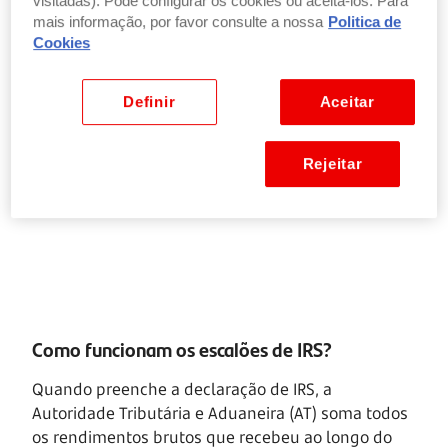
7.º
43,1%
26,61%
visitadas). Pode configurar os cookies ou aceitá-los. Para
44.987€
mais informação, por favor consulte a nossa
Politica de
Cookies
44.987€ -
8.º
44,6%
34,93%
83.696€
Definir
Aceitar
Superior a
9.º
48%
Rejeitar
83.696€
Como funcionam os escalões de IRS?
Quando preenche a declaração de IRS, a
Autoridade Tributária e Aduaneira (AT) soma todos
os rendimentos brutos que recebeu ao longo do