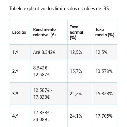
Tabela explicativa dos limites dos escalões de IRS
Taxa
Rendimento
Taxa
Escalão
normal
coletável (€)
média (%)
(%)
1.º
Até 8.342€
12,5%
12,5%
8.342€ -
2.º
15,7%
13,579%
12.587€
12.587€ -
3.º
21,2%
15,823%
17.838€
17.838€ -
4.º
24,1%
17,705%
23.089€