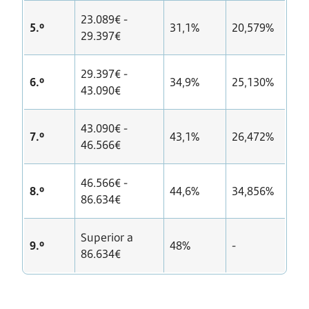
23.089€ -
5.º
31,1%
20,579%
29.397€
29.397€ -
6.º
34,9%
25,130%
43.090€
43.090€ -
7.º
43,1%
26,472%
46.566€
46.566€ -
8.º
44,6%
34,856%
86.634€
Superior a
9.º
48%
-
86.634€