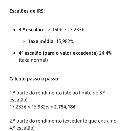
Escalões de IRS
:
3.º escalão
: 12.160€ e 17.233€
Taxa média
: 15,982%
4º escalão (para o valor excedente)
24,4%
(taxa normal)
Cálculo passo a passo
:
1.ª parte do rendimento (até ao limite do 3.º
escalão):
17.233€ × 15,982% =
2.754,18€
2.ª parte do rendimento (excedente que entra no
4.º escalão):