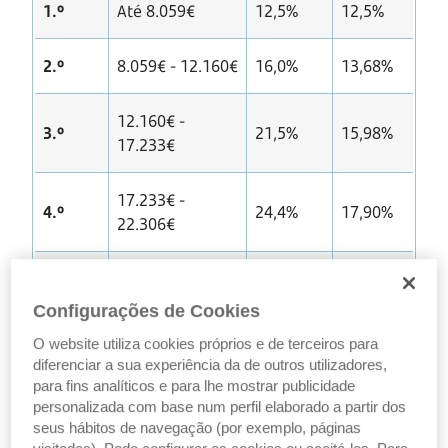
1.º
Até 8.059€
12,5%
12,5%
2.º
8.059€ - 12.160€
16,0%
13,68%
12.160€ -
3.º
21,5%
15,98%
17.233€
17.233€ -
4.º
24,4%
17,90%
22.306€
22.306€ -
5.º
31,4%
20,79%
28.400€
Configurações de Cookies
O website utiliza cookies próprios e de terceiros para
28.400€ -
diferenciar a sua experiência da de outros utilizadores,
6.º
34,9%
25,28%
41.629€
para fins analíticos e para lhe mostrar publicidade
personalizada com base num perfil elaborado a partir dos
seus hábitos de navegação (por exemplo, páginas
41.629€ -