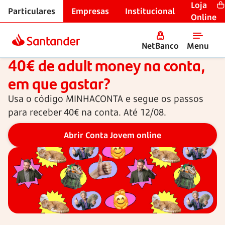
Loja
Particulares
Empresas
Institucional
Início
Online
NetBanco
Menu
Conta Jovem entre 18 e 26 anos
40€ de adult money na conta,
em que gastar?
Usa o código
MINHACONTA
e segue os passos
para receber 40€ na conta. Até 12/08.