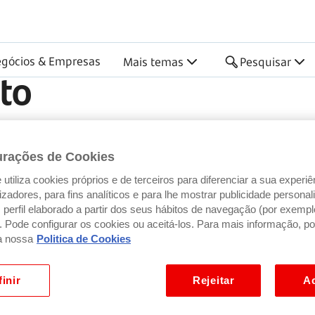
gócios & Empresas
Mais temas
Pesquisar
to
urações de Cookies
i começar, saltamos consi
utiliza cookies próprios e de terceiros para diferenciar a sua experiê
ilizadores, para fins analíticos e para lhe mostrar publicidade person
rtas ao conhecimento, para que possa encontrar a f
perfil elaborado a partir dos seus hábitos de navegação (por exempl
ais da vida e promovemos a literacia financeira, pa
). Pode configurar os cookies ou aceitá-los. Para mais informação, po
a nossa
Politica de Cookies
inir
Rejeitar
Ac
m guia de confiança na sua caixa de entrada: simples