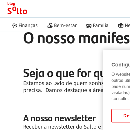
Início
Salto
Manifesto
Finanças
Bem-estar
Família
Ne
O nosso manifes
Config
Seja o que for que va
O website 
outros ut
Estamos ao lado de quem sonha. Abrimos po
base num 
precisa. Damos destaque a áreas fundament
visitadas
consulte 
A nossa newsletter
Def
Receber a newsletter do Salto é como ter u