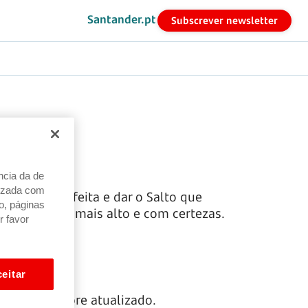
Santander.pt
Subscrever newsletter
go
ncia da de
alizada com
órmula perfeita e dar o Salto que
o, páginas
ra que salte mais alto e com certezas.
r favor
eitar
, útil e sempre atualizado.