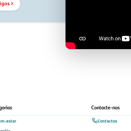
tigos
gorias
Contacte-nos
em-estar
Contactos
mília