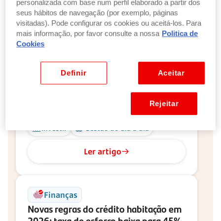
personalizada com base num perfil elaborado a partir dos
seus hábitos de navegação (por exemplo, páginas
Ler artigo
visitadas). Pode configurar os cookies ou aceitá-los. Para
mais informação, por favor consulte a nossa
Politica de
Cookies
Finanças
Como investir dinheiro: 7 dicas para
Definir
Aceitar
iniciantes
6 minutos de leitura
Rejeitar
Atualizado a 6 agosto 2026
Investir
Gestão do dia a dia
Ler artigo
Finanças
Novas regras do crédito habitação em
2026: taxa de esforço baixa para 45%