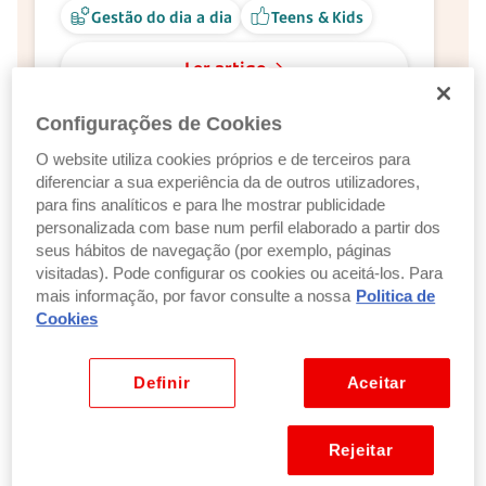
Gestão do dia a dia
Teens & Kids
Ler artigo
Configurações de Cookies
O website utiliza cookies próprios e de terceiros para
Família
diferenciar a sua experiência da de outros utilizadores,
Bonificação por deficiência: o que é,
para fins analíticos e para lhe mostrar publicidade
quem tem direito e quando se recebe
personalizada com base num perfil elaborado a partir dos
7 minutos de leitura
seus hábitos de navegação (por exemplo, páginas
Atualizado a 14 julho 2026
visitadas). Pode configurar os cookies ou aceitá-los. Para
mais informação, por favor consulte a nossa
Politica de
Saúde
Teens & Kids
Cookies
Ler artigo
Definir
Aceitar
Rejeitar
Finanças