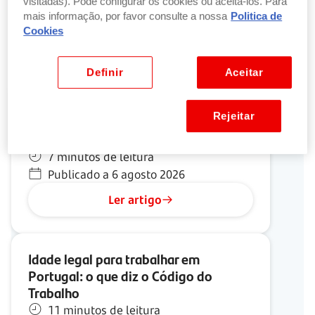
visitadas). Pode configurar os cookies ou aceitá-los. Para
mais informação, por favor consulte a nossa
Politica de
Cookies
Explore os nossos últimos artigos sobre
Finanças
Definir
Aceitar
Central de Responsabilidades de
Rejeitar
Crédito: o que é, para que serve e
como consultar
7 minutos de leitura
Publicado a 6 agosto 2026
Ler artigo
Idade legal para trabalhar em
Portugal: o que diz o Código do
Trabalho
11 minutos de leitura