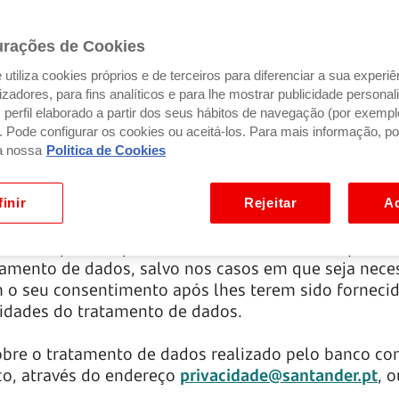
inalidades muito distintas, como, por exemplo, reco
egação ou de comportamento no Site, ou mostrar-lh
urações de Cookies
dessas tecnologias é descrita abaixo.
utiliza cookies próprios e de terceiros para diferenciar a sua experiê
ilizadores, para fins analíticos e para lhe mostrar publicidade person
 ativação de cookies, embora a sua desativação possa
perfil elaborado a partir dos seus hábitos de navegação (por exempl
amento, uma vez que não poderá realizar determinad
). Pode configurar os cookies ou aceitá-los. Para mais informação, po
a nossa
Politica de Cookies
inir
Rejeitar
Ac
cookies pode implicar o tratamento de dados pessoai
atamento de dados, salvo nos casos em que seja neces
m o seu consentimento após lhes terem sido forneci
alidades do tratamento de dados.
obre o tratamento de dados realizado pelo banco co
co, através do endereço
privacidade@santander.pt
, 