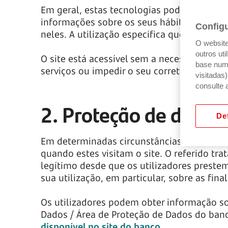
Em geral, estas tecnologias podem servir f
informações sobre os seus hábitos de nav
Config
neles. A utilização específica que fazemos 
O website 
outros ut
O site está acessível sem a necessidade de
base num 
serviços ou impedir o seu correto funcion
visitadas
consulte 
2. Proteção de dados
Def
Em determinadas circunstâncias, o uso de 
quando estes visitam o site. O referido tr
legítimo desde que os utilizadores preste
sua utilização, em particular, sobre as fin
Os utilizadores podem obter informação s
Dados / Área de Proteção de Dados do ban
disponível no site do banco
.