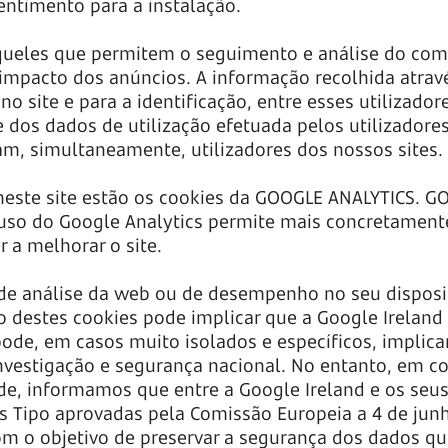
sentimento para a instalação.
queles que permitem o seguimento e análise do comp
 impacto dos anúncios. A informação recolhida atravé
no site e para a identificação, entre esses utilizador
se dos dados de utilização efetuada pelos utilizadore
am, simultaneamente, utilizadores dos nossos sites.
s neste site estão os cookies da GOOGLE ANALYTICS. 
 uso do Google Analytics permite mais concretament
ar a melhorar o site.
 de análise da web ou de desempenho no seu disposit
 destes cookies pode implicar que a Google Ireland 
ode, em casos muito isolados e específicos, implica
investigação e segurança nacional. No entanto, em 
e, informamos que entre a Google Ireland e os seus
is Tipo aprovadas pela Comissão Europeia a 4 de j
m o objetivo de preservar a segurança dos dados que