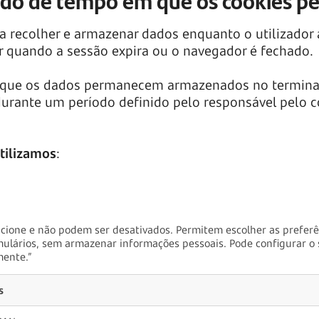
odo de tempo em que os cookies p
ra recolher e armazenar dados enquanto o utilizador 
r quando a sessão expira ou o navegador é fechado.
 que os dados permanecem armazenados no terminal d
durante um período definido pelo responsável pelo c
utilizamos
:
ncione e não podem ser desativados. Permitem escolher as preferên
ulários, sem armazenar informações pessoais. Pode configurar o 
mente.”
s