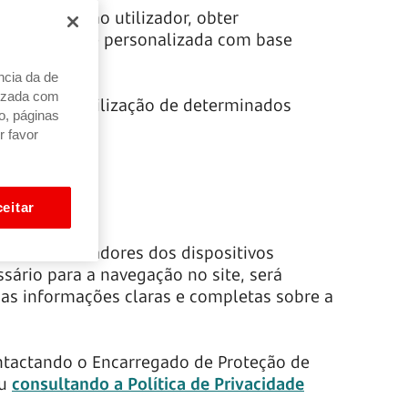
nhecê-lo como utilizador, obter
e publicidade personalizada com base
ncia da de
alizada com
 limitar a utilização de determinados
o, páginas
as funções.
r favor
eitar
s dos utilizadores dos dispositivos
sário para a navegação no site, será
das informações claras e completas sobre a
ntactando o Encarregado de Proteção de
ou
consultando a Política de Privacidade