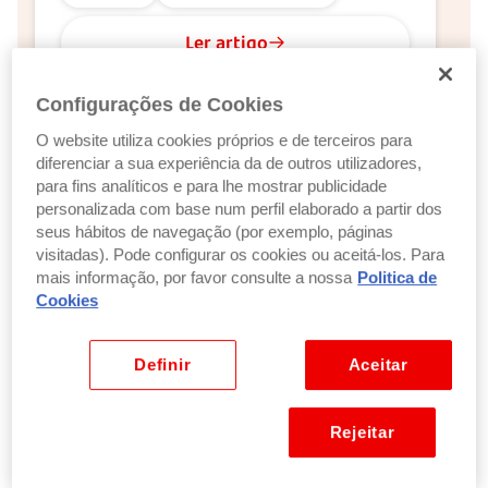
Ler artigo
Configurações de Cookies
Finanças
O website utiliza cookies próprios e de terceiros para
O investimento imobiliário é uma boa
diferenciar a sua experiência da de outros utilizadores,
para fins analíticos e para lhe mostrar publicidade
solução para si?
personalizada com base num perfil elaborado a partir dos
5 minutos de leitura
seus hábitos de navegação (por exemplo, páginas
Atualizado a 15 julho 2026
visitadas). Pode configurar os cookies ou aceitá-los. Para
mais informação, por favor consulte a nossa
Politica de
Investir
Crédito Habitação
Cookies
Ler artigo
Definir
Aceitar
Rejeitar
Finanças
Mercado Forex: entenda o maior