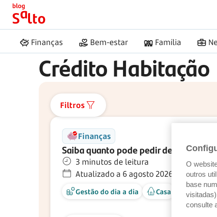
Início
Salto
Crédito Habitação
Finanças
Bem-estar
Família
Ne
Crédito Habitação
Filtros
Finanças
Saiba quanto pode pedir de crédito à 
Config
3 minutos de leitura
O website 
Atualizado a 6 agosto 2026
outros ut
base num 
Gestão do dia a dia
Casa
Crédito 
visitadas
consulte 