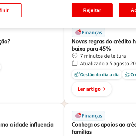
Ler artigo
inir
Rejeitar
Ac
Finanças
ção?
Novas regras do crédito 
baixa para 45%
7 minutos de leitura
Atualizado a 5 agosto 2
Gestão do dia a dia
Cr
Ler artigo
Finanças
mo a idade influencia
Conheça os apoios ao créd
famílias