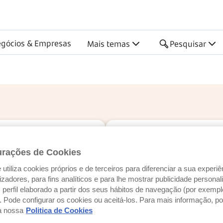
gócios & Empresas
Mais temas
Pesquisar
Finanças
habitação
Qual a idade máxima para
urações de Cookies
comprar casa depois dos 
utiliza cookies próprios e de terceiros para diferenciar a sua experiê
3 minutos de leitura
ilizadores, para fins analíticos e para lhe mostrar publicidade person
Atualizado a 6 agosto 2
perfil elaborado a partir dos seus hábitos de navegação (por exempl
Habitação
). Pode configurar os cookies ou aceitá-los. Para mais informação, po
Gestão do dia a dia
Ca
a nossa
Politica de Cookies