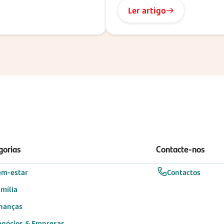
Ler artigo
gorias
Contacte-nos
em-estar
Contactos
mília
nanças
egócios & Empresas