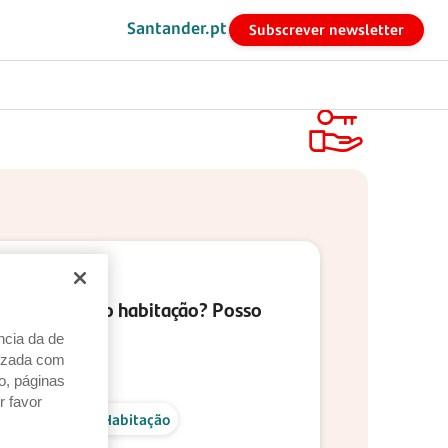
Santander.pt
Subscrever newsletter
 pedir crédito habitação? Posso
50?
ncia da de
alizada com
026
o, páginas
r favor
sa
Crédito Habitação