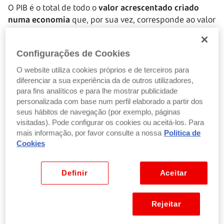
O PIB é o total de todo o
valor acrescentado criado
numa economia
que, por sua vez, corresponde ao valor
dos bens e serviços que foram produzidos, deduzido do
valor dos bens e serviços necessários para os produzir
Configurações de Cookies
(o consumo intermédio).
O website utiliza cookies próprios e de terceiros para
É contabilizado para o PIB:
diferenciar a sua experiência da de outros utilizadores,
para fins analíticos e para lhe mostrar publicidade
personalizada com base num perfil elaborado a partir dos
Os bens e serviços de consumo final que são
seus hábitos de navegação (por exemplo, páginas
produzidos para venda
visitadas). Pode configurar os cookies ou aceitá-los. Para
mais informação, por favor consulte a nossa
Politica de
Os bens e serviços produzidos para serem usados
Cookies
como investimento pelos próprios produtores
Os bens produzidos pelas famílias para uso
próprio
Definir
Aceitar
As transações não declaradas (economia informal)
são incluídas com o recurso a estimativas.
Rejeitar