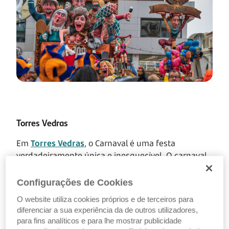
Torres Vedras
Em
Torres Vedras
, o Carnaval é uma festa
verdadeiramente única e inesquecível. O carnaval
desta região remonta a 1574, quando foram
registadas queixas sobre brincadeiras de entrudo
Configurações de Cookies
pelas ruas da vila. Com características urbanas e
O website utiliza cookies próprios e de terceiros para
rurais, tem influência de modelos carnavalescos
diferenciar a sua experiência da de outros utilizadores,
franceses e italianos, sendo atualmente
conhecido
para fins analíticos e para lhe mostrar publicidade
como o "Carnaval mais Português de Portugal",