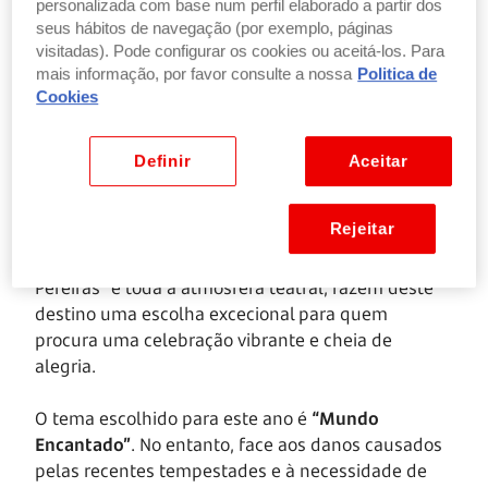
personalizada com base num perfil elaborado a partir dos
pelo seu cariz popular e de massas, trajes
seus hábitos de navegação (por exemplo, páginas
“trapalhões” e exagerados
, rejeitando as
visitadas). Pode configurar os cookies ou aceitá-los. Para
mais informação, por favor consulte a nossa
Politica de
influências do Brasil, como escolas de samba.
Cookies
Como tradição, e desde 1923, o Carnaval tem o seu
próprio “Rei” e “Rainha”, representantes simbólicos
da comunidade durante a festividade. Em 2022, o
Definir
Aceitar
Carnaval de Torres Vedras teve o importante marco
de ser considerado Património Cultural Imaterial.
Rejeitar
Os desfiles extravagantes, os gigantones
apelidados de “cabeçudos”, as “matrafonas” e “Zés
Pereiras” e toda a atmosfera teatral, fazem deste
destino uma escolha excecional para quem
procura uma celebração vibrante e cheia de
alegria.
O tema escolhido para este ano é
“Mundo
Encantado”
. No entanto, face aos danos causados
pelas recentes tempestades e à necessidade de