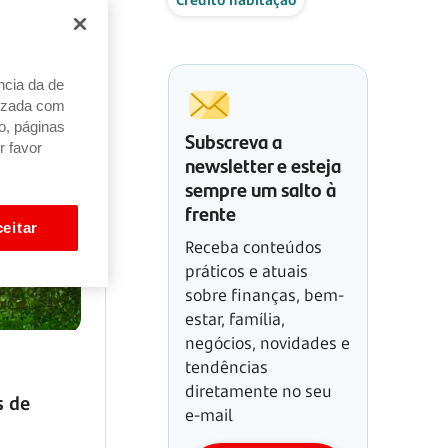
ncia da de
alizada com
o, páginas
Subscreva a
r favor
newsletter e esteja
sempre um salto à
frente
eitar
Receba conteúdos
práticos e atuais
sobre finanças, bem-
estar, família,
negócios, novidades e
tendências
diretamente no seu
s de
e-mail