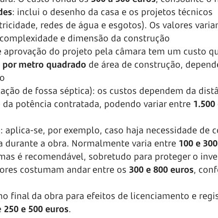
des
: inclui o desenho da casa e os projetos técnicos
tricidade, redes de água e esgotos). Os valores vari
 complexidade e dimensão da construção
 e aprovação do projeto pela câmara tem um custo q
s por metro quadrado
de área de construção, depen
no
lação de fossa séptica): os custos dependem da dist
e da potência contratada, podendo variar entre
1.500 
o
: aplica-se, por exemplo, caso haja necessidade de c
a durante a obra. Normalmente varia entre
100 e 300
, mas é recomendável, sobretudo para proteger o inv
alores costumam andar entre os
300 e 800 euros
, con
 no final da obra para efeitos de licenciamento e regi
e
250 e 500 euros
.