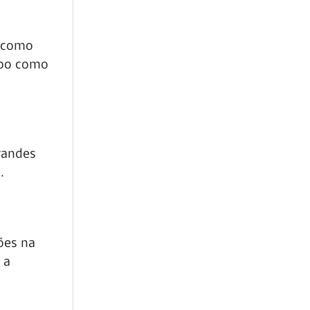
E como
orpo como
randes
.
ões na
 a