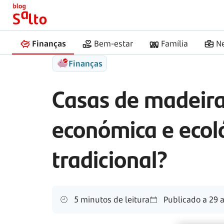
Início
Salto
Casas de madeira
Finanças
Bem-estar
Família
N
Finanças
Casas de madeira
económica e ecol
tradicional?
5 minutos de leitura
Publicado a
29 a