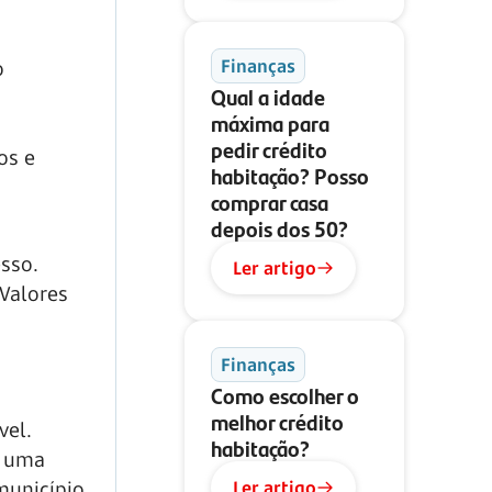
Finanças
o
Qual a idade
máxima para
pedir crédito
os e
habitação? Posso
comprar casa
depois dos 50?
sso.
Ler artigo
Valores
Finanças
Como escolher o
melhor crédito
vel.
habitação?
m uma
Ler artigo
município