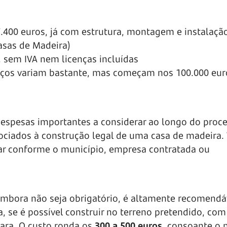
27.400 euros, já com estrutura, montagem e instalaçã
asas de Madeira)
, sem IVA nem licenças incluídas
reços variam bastante, mas começam nos 100.000 eur
despesas importantes a considerar ao longo do proce
ociados à construção legal de uma casa de madeira. 
ar conforme o município, empresa contratada ou
embora não seja obrigatório, é altamente recomendá
, se é possível construir no terreno pretendido, co
mara. O custo ronda os
300 a 500 euros
, consoante o 