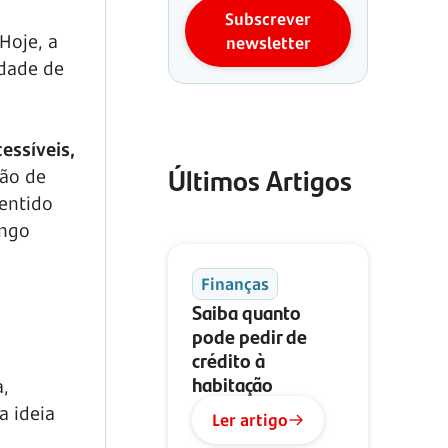
Subscrever
Hoje, a
newsletter
idade de
essíveis,
Últimos Artigos
ção de
sentido
ongo
Finanças
Saiba quanto
pode pedir de
crédito à
habitação
a,
a ideia
Ler artigo