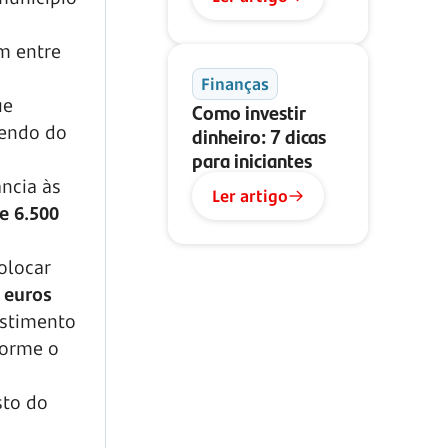
am entre
Finanças
ue
Como investir
dendo do
dinheiro: 7 dicas
para iniciantes
ância às
Ler artigo
e 6.500
olocar
 euros
estimento
forme o
sto do