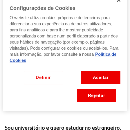
Alunos
Configurações de Cookies
Formandos
Adultos
O website utiliza cookies próprios e de terceiros para
diferenciar a sua experiência da de outros utilizadores,
Jovens
para fins analíticos e para lhe mostrar publicidade
Voluntários
personalizada com base num perfil elaborado a partir dos
Professores
seus hábitos de navegação (por exemplo, páginas
Docentes
visitadas). Pode configurar os cookies ou aceitá-los. Para
Formadores
mais informação, por favor consulte a nossa
Politica de
Animadores de juventude
Cookies
Profissionais no domínio da educação, formação,
juventude ou desporto.
Definir
Aceitar
As oportunidades para estudar no estrangeiro existem
Rejeitar
para licenciados, mestrandos e candidatos ao
doutoramento.
Sou universitário e quero estudar no estrangeiro.