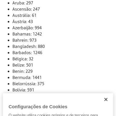
Aruba: 297
Ascensão: 247
Austrália: 61
Áustria: 43
Azerbaijão: 994
Bahamas: 1242
Bahrein: 973
Bangladesh: 880
Barbados: 1246
Bélgica: 32
Belize: 501
Benin: 229
Bermuda: 1441
Bielorrússia: 375
Bolívia: 591
Bósnia-Herzegovina: 387
Botswana: 267
Configurações de Cookies
Brasil: 55
Brunei: 673
O website utiliza cookies próprios e de terceiros para