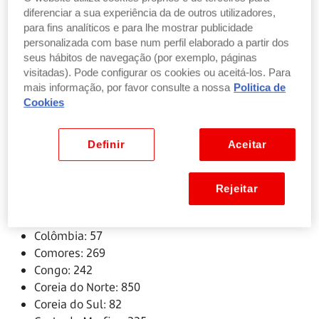
Bulgária: 359
diferenciar a sua experiência da de outros utilizadores,
para fins analíticos e para lhe mostrar publicidade
Burkina Faso: 226
personalizada com base num perfil elaborado a partir dos
Burundi: 257
seus hábitos de navegação (por exemplo, páginas
Butão: 975
visitadas). Pode configurar os cookies ou aceitá-los. Para
Cabo Verde: 238
mais informação, por favor consulte a nossa
Politica de
Camarões: 237
Cookies
Camboja: 855
Canadá: 1
Definir
Aceitar
Cazaquistão: 7
Chade: 235
Chile: 56
Rejeitar
China: 86
Chipre: 357
Colômbia: 57
Comores: 269
Congo: 242
Coreia do Norte: 850
Coreia do Sul: 82