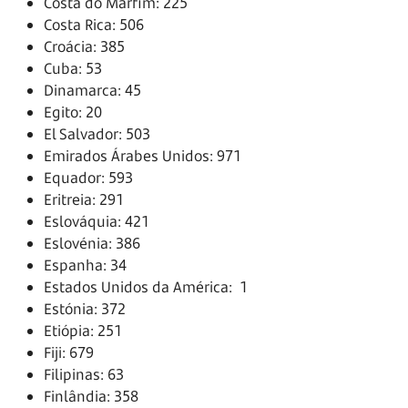
Costa do Marfim: 225
Costa Rica: 506
Croácia: 385
Cuba: 53
Dinamarca: 45
Egito: 20
El Salvador: 503
Emirados Árabes Unidos: 971
Equador: 593
Eritreia: 291
Eslováquia: 421
Eslovénia: 386
Espanha: 34
Estados Unidos da América: 1
Estónia: 372
Etiópia: 251
Fiji: 679
Filipinas: 63
Finlândia: 358