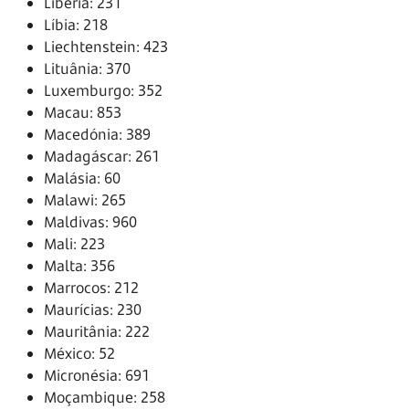
Libéria: 231
Líbia: 218
Liechtenstein: 423
Lituânia: 370
Luxemburgo: 352
Macau: 853
Macedónia: 389
Madagáscar: 261
Malásia: 60
Malawi: 265
Maldivas: 960
Mali: 223
Malta: 356
Marrocos: 212
Maurícias: 230
Mauritânia: 222
México: 52
Micronésia: 691
Moçambique: 258