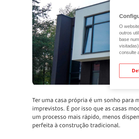
Config
O website 
outros ut
base num 
visitadas
consulte 
Def
Ter uma casa própria é um sonho para m
imprevistos. É por isso que as casas m
um processo mais rápido, menos dispend
perfeita à construção tradicional.