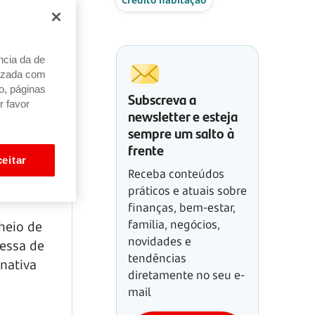
ncia da de
alizada com
o, páginas
Subscreva a
r favor
newsletter e esteja
sempre um salto à
frente
eitar
Receba conteúdos
práticos e atuais sobre
finanças, bem-estar,
família, negócios,
heio de
novidades e
messa de
tendências
nativa
diretamente no seu e-
mail