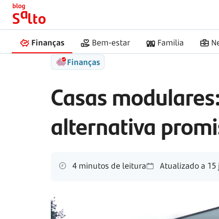
Início
Salto
Casas modulares
Finanças
Bem-estar
Família
N
Finanças
Casas modulares
alternativa prom
4 minutos de leitura
Atualizado a
15 