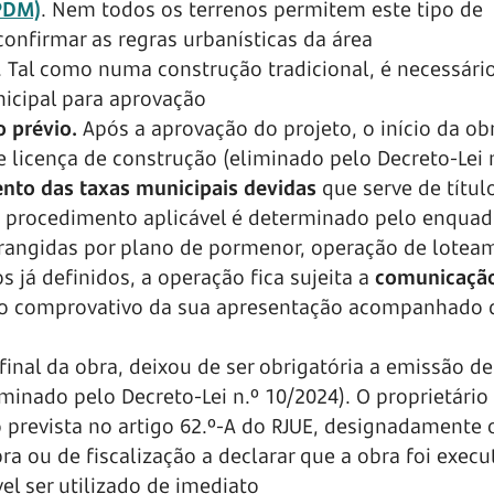
(PDM)
. Nem todos os terrenos permitem este tipo de
onfirmar as regras urbanísticas da área
. Tal como numa construção tradicional, é necessári
icipal para aprovação
o prévio.
Após a aprovação do projeto, o início da ob
 licença de construção (eliminado pelo Decreto-Lei 
nto das taxas municipais devidas
que serve de títul
o procedimento aplicável é determinado pelo enqua
brangidas por plano de pormenor, operação de lotea
já definidos, a operação fica sujeita a
comunicação
pelo comprovativo da sua apresentação acompanhado 
final da obra, deixou de ser obrigatória a emissão de
minado pelo Decreto-Lei n.º 10/2024). O proprietário
prevista no artigo 62.º-A do RJUE, designadamente 
ra ou de fiscalização a declarar que a obra foi exec
l ser utilizado de imediato