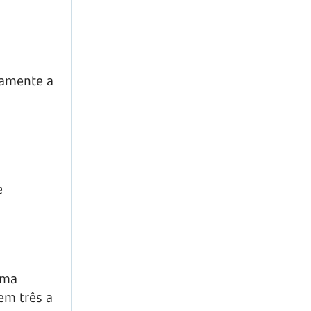
tamente a
e
uma
em três a