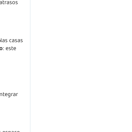
atrasos
Nas casas
o
: este
ntegrar