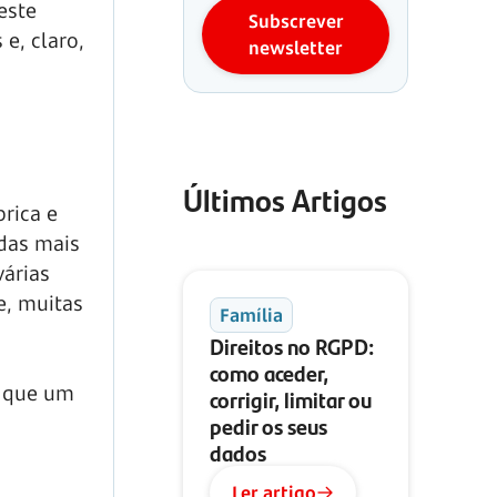
este
Subscrever
e, claro,
newsletter
Últimos Artigos
rica e
adas mais
várias
e, muitas
Família
Direitos no RGPD:
como aceder,
o que um
corrigir, limitar ou
pedir os seus
dados
Ler artigo