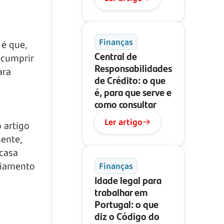
Finanças
 é que,
Central de
 cumprir
Responsabilidades
ara
de Crédito: o que
é, para que serve e
como consultar
Ler artigo
o artigo
nente,
casa
nciamento
Finanças
Idade legal para
trabalhar em
Portugal: o que
diz o Código do