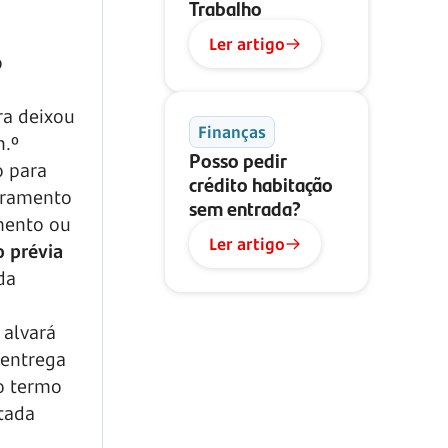
Trabalho
Ler artigo
o
ra deixou
Finanças
n.º
Posso pedir
o para
crédito habitação
dramento
sem entrada?
mento ou
Ler artigo
 prévia
da
 alvará
 entrega
o termo
utada