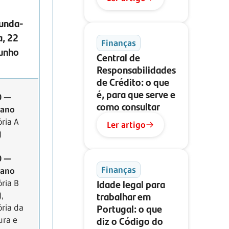
unda-
a, 22
Finanças
junho
Central de
Responsabilidades
de Crédito: o que
é, para que serve e
0 —
como consultar
 ano
ória A
Ler artigo
)
0 —
Finanças
 ano
Idade legal para
ória B
trabalhar em
),
Portugal: o que
ória da
diz o Código do
ura e