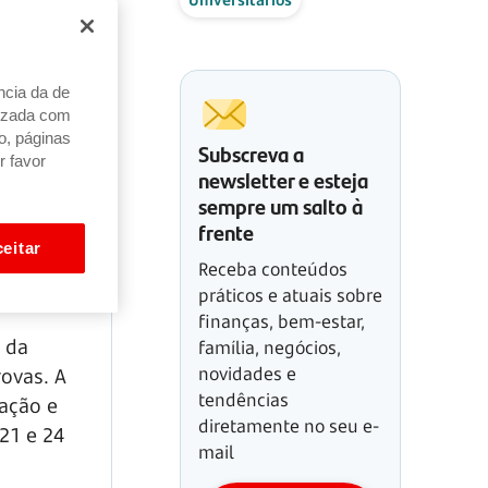
ncia da de
alizada com
o, páginas
Subscreva a
r favor
newsletter e esteja
sempre um salto à
frente
eitar
Receba conteúdos
práticos e atuais sobre
finanças, bem-estar,
o da
família, negócios,
novidades e
rovas. A
tendências
ração e
diretamente no seu e-
21 e 24
mail