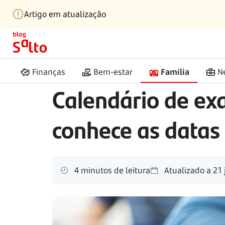
Artigo em atualização
Início
Salto
Exames nacionais
Família
Finanças
Bem-estar
Família
N
Calendário de ex
conhece as datas
4 minutos de leitura
Atualizado a
21 