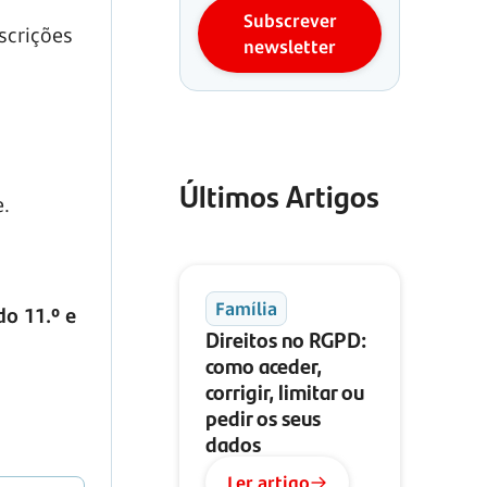
Subscrever
scrições
newsletter
Últimos Artigos
e.
Família
o 11.º e
Direitos no RGPD:
como aceder,
corrigir, limitar ou
pedir os seus
dados
Ler artigo