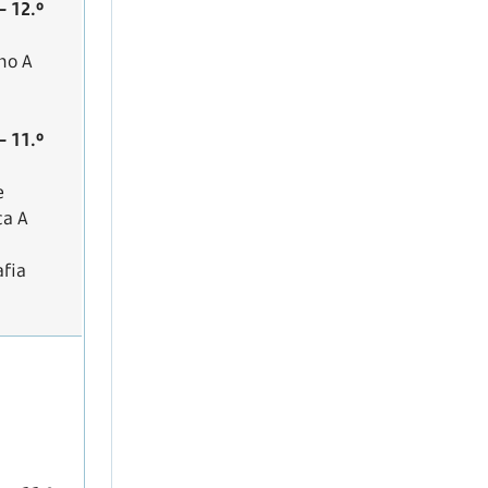
 12.º
ho A
 11.º
e
ca A
fia