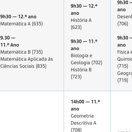
9h30 —
9h30 — 12.º
ano
ano
9h30 — 12.º ano
Desen
História A
Matemática A (635)
(706)
(623)
9.30 —
9h30 —
9h30 — 11.º
11.º Ano
ano
ano
Matemática B (735)
Física 
Biologia e
Matemática Aplicada às
Quími
Geologia (702)
Ciências Sociais (835)
(715)
História B
Geogra
(723)
(719)
14h00 — 11.º
ano
Geometria
Descritiva A
(708)