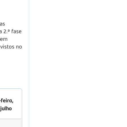
das
a 2.ª fase
ndem
vistos no
feira,
 julho