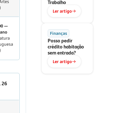
Trabalho
Artes
)
Ler artigo
00 —
 ano
Finanças
ratura
Posso pedir
tuguesa
crédito habitação
)
sem entrada?
Ler artigo
, 26