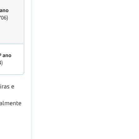
 ano
706)
º ano
4)
iras e
cialmente