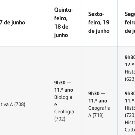
Quinta-
Sexta-
Seg
feira,
7 de junho
feira, 19
feir
18 de
de junho
de 
junho
9h3
12.º
Hist
(623
9h30 —
11.º ano
9h30 —
9h3
Biologia
11.º ano
11.º
tiva A (708)
e
Geografia
Hist
Geologia
A (719)
(723
(702)
Hist
Cult