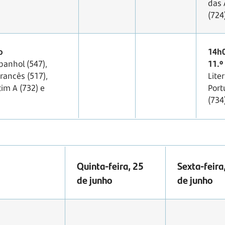
das 
(724
o
14h
panhol (547),
11.º
rancês (517),
Lite
tim A (732) e
Por
(734
Quinta-feira, 25
Sexta-feira
de junho
de junho