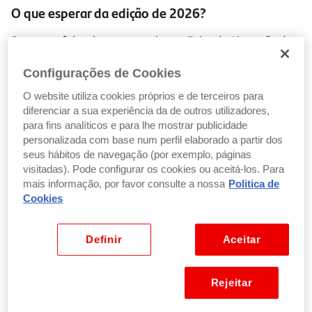
O que esperar da edição de 2026?
Se nunca foi, vale a pena saber: a Feira do Livro não é
só sobre descontos (embora eles ajudem bastante). É
Configurações de Cookies
um verdadeiro festival cultural.
O website utiliza cookies próprios e de terceiros para
Ao longo dos dias, poderá encontrar:
diferenciar a sua experiência da de outros utilizadores,
para fins analíticos e para lhe mostrar publicidade
personalizada com base num perfil elaborado a partir dos
Sessões de autógrafos
seus hábitos de navegação (por exemplo, páginas
Conversas com autores
visitadas). Pode configurar os cookies ou aceitá-los. Para
Lançamentos de livros
mais informação, por favor consulte a nossa
Politica de
Cookies
Debates e colóquios
Clubes de leitura ao ar livre
Atividades para crianças
Definir
Aceitar
Concertos e momentos culturais
Rejeitar
E claro, a
famosa Hora H
, aquele período específico em