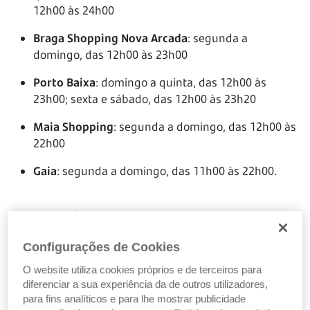
12h00 às 24h00
Braga Shopping Nova Arcada
: segunda a
domingo, das 12h00 às 23h00
Porto Baixa
: domingo a quinta, das 12h00 às
23h00; sexta e sábado, das 12h00 às 23h20
Maia Shopping
: segunda a domingo, das 12h00 às
22h00
Gaia
: segunda a domingo, das 11h00 às 22h00.
Ver no google maps
.
Configurações de Cookies
Bira dos Namorados
O website utiliza cookies próprios e de terceiros para
diferenciar a sua experiência da de outros utilizadores,
Este restaurante
é a personificação da alegria, com
para fins analíticos e para lhe mostrar publicidade
uma decoração colorida que cativa desde o primeiro