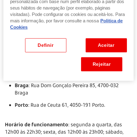
personalizada com base num perfil elaborado a partir dos
momento. Com individuais de mesa que permitem
seus hábitos de navegação (por exemplo, páginas
jogar ao "stop", é perfeito para entreter as crianças
visitadas). Pode configurar os cookies ou aceitá-los. Para
enquanto esperam pela refeição. O menu destaca-se
mais informação, por favor consulte a nossa
Politica de
Cookies
pelos hambúrgueres e pregos com nomes de danças
tradicionais, como o Bailinho e o Machadinha, o que
proporciona uma autêntica viagem cultural através da
Definir
Aceitar
gastronomia. Com localizações no Porto e Braga, é uma
escolha fantástica para refeições em família.
Rejeitar
Localização
:
Braga
: Rua Dom Gonçalo Pereira 85, 4700-032
Braga
Porto
: Rua de Ceuta 61, 4050-191 Porto.
Horário de funcionamento
: segunda a quarta, das
12h00 às 22h30; sexta, das 12h00 às 23h00; sábado,