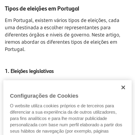
Tipos de eleições em Portugal
Em Portugal, existem vários tipos de eleições, cada
uma destinada a escolher representantes para
diferentes órgãos e níveis de governo. Neste artigo,
iremos abordar os diferentes tipos de eleições em
Portugal.
1. Eleições legislativas
Órgão eleito
: Assembleia da República
Configurações de Cookies
Frequência
: a cada quatro anos
O website utiliza cookies próprios e de terceiros para
Quem pode votar
: cidadãos portugueses maiores de
diferenciar a sua experiência da de outros utilizadores,
18 anos e recenseados.
para fins analíticos e para lhe mostrar publicidade
personalizada com base num perfil elaborado a partir dos
seus hábitos de navegação (por exemplo, páginas
Os portugueses que sejam, também, nacionais de