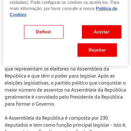
visitadas). Pode configurar os cookies ou aceitá-los. Para
outro Estado, assim como os cidadãos com cidadania
mais informação, por favor consulte a nossa
Politica de
brasileira, residentes e recenseados em Portugal,
Cookies
detentores de cartão de cidadão ou bilhete de
identidade e dotados do estatuto de igualdade de
Definir
Aceitar
direitos políticos também podem votar.
Propósito
:
Rejeitar
Nas eleições legislativas escolhem-se os deputados
que representam os eleitores na Assembleia da
República e que têm o poder para legislar. Após as
eleições legislativas, o partido político que conquistar o
maior número de assentos na Assembleia da República
geralmente é convidado pelo Presidente da República
para formar o Governo.
A Assembleia da República é composta por 230
deputados e tem como função principal legislar - isto é,