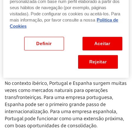
ou ganhar força num setor cada vez mais competitivo.
personalizada com base num perfil elaborado a partir dos
seus hábitos de navegação (por exemplo, páginas
O ponto de partida deve ser sempre o mesmo
:
visitadas). Pode configurar os cookies ou aceitá-los. Para
mais informação, por favor consulte a nossa
Politica de
perceber que problema a operação resolve e que valor
Cookies
pode criar. Comprar ou vender apenas porque surgiu
uma oportunidade pode ser arriscado.
Uma operação
de M&A deve estar ligada a uma estratégia clara.
Definir
Aceitar
Rejeitar
Portugal e Espanha: um mercado próximo, mas
com diferenças
No contexto ibérico, Portugal e Espanha surgem muitas
vezes como mercados naturais para operações
transfronteiriças. Para uma empresa portuguesa,
Espanha pode ser o primeiro grande passo de
internacionalização. Para uma empresa espanhola,
Portugal pode funcionar como uma extensão próxima,
com boas oportunidades de consolidação.