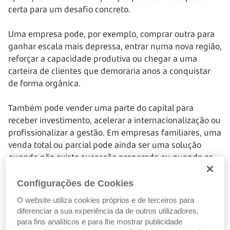
certa para um desafio concreto.
Uma empresa pode, por exemplo, comprar outra para
ganhar escala mais depressa, entrar numa nova região,
reforçar a capacidade produtiva ou chegar a uma
carteira de clientes que demoraria anos a conquistar
de forma orgânica.
Também pode vender uma parte do capital para
receber investimento, acelerar a internacionalização ou
profissionalizar a gestão. Em empresas familiares, uma
venda total ou parcial pode ainda ser uma solução
quando não existe sucessão preparada ou quando os
fundadores querem reduzir a exposição ao negócio.
Configurações de Cookies
Há também casos em que o objetivo é mais defensivo:
O website utiliza cookies próprios e de terceiros para
reduzir dívida, vender uma unidade que já não é
diferenciar a sua experiência da de outros utilizadores,
estratégica, concentrar recursos no negócio principal
para fins analíticos e para lhe mostrar publicidade