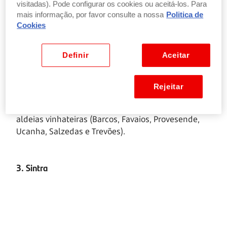
visitadas). Pode configurar os cookies ou aceitá-los. Para
mais informação, por favor consulte a nossa
Politica de
Classificado como Património da Humanidade pela
Cookies
Unesco, o Alto Douro Vinhateiro é um destino
perfeito para uma lua de mel. Esta zona tem uma
Definir
Aceitar
paisagem bastante característica, com as vinhas
em terraços, vilas e aldeias charmosas, ideais para
passeios a dois. Pode fazer um cruzeiro pelo rio
Rejeitar
Douro, pernoitar num hotel de inspiração vínica,
viajar no comboio histórico do Douro ou visitar as
aldeias vinhateiras (Barcos, Favaios, Provesende,
Ucanha, Salzedas e Trevões).
3. Sintra