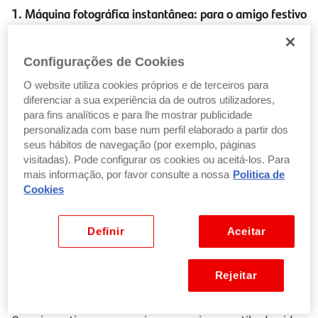
1. Máquina fotográfica instantânea: para o amigo festivo
É o presente ideal para aquele amigo que adora captar
os melhores momentos. As máquinas fotográficas
Configurações de Cookies
instantâneas são portáteis, divertidas e fáceis de usar.
O website utiliza cookies próprios e de terceiros para
Mas o melhor é que, como permitem a impressão
diferenciar a sua experiência da de outros utilizadores,
imediata das fotografias, todos podem ver o resultado
para fins analíticos e para lhe mostrar publicidade
final no momento.
personalizada com base num perfil elaborado a partir dos
seus hábitos de navegação (por exemplo, páginas
2. Cabaz de iguarias gourmet: para o amigo guloso
visitadas). Pode configurar os cookies ou aceitá-los. Para
mais informação, por favor consulte a nossa
Politica de
Se o seu amigo é apreciador de boa comida, ofereça-
Cookies
lhe uma experiência gourmet. Hoje em dia, existem
cabazes repletos de iguarias, desde vinhos, azeites,
Definir
Aceitar
enchidos e doces, que prometem alegrar o dia de
qualquer amigo.
Rejeitar
3. Smartband: para o amigo que precisa de um incentivo