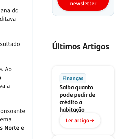
newsletter
mana do
ditava
Últimos Artigos
esultado
e. Ao
a
Finanças
va à
Saiba quanto
pode pedir de
crédito à
habitação
 consoante
stema
Ler artigo
s Norte e