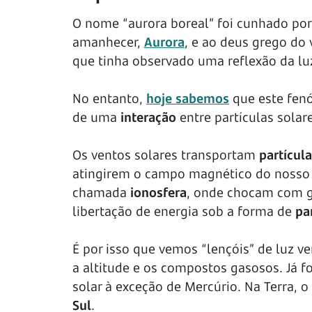
O nome “aurora boreal” foi cunhado po
amanhecer,
Aurora
, e ao deus grego do
que tinha observado uma reflexão da lu
No entanto,
hoje sabemos
que este fen
de uma
interação
entre partículas sola
Os ventos solares transportam
partícul
atingirem o campo magnético do nosso 
chamada
ionosfera
, onde chocam com ga
libertação de energia sob a forma de
par
É por isso que vemos “lençóis” de luz v
a altitude e os compostos gasosos. Já 
solar à exceção de Mercúrio. Na Terra,
Sul
.