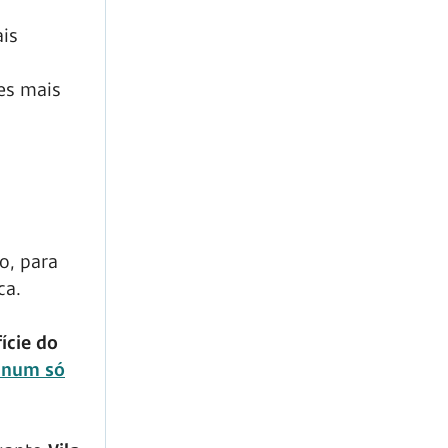
ais
ões mais
o, para
ca.
ície do
s num só