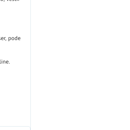
ser, pode
line.