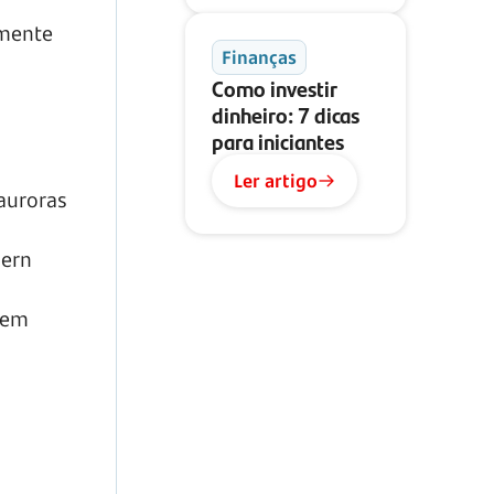
lmente
Finanças
Como investir
dinheiro: 7 dicas
para iniciantes
Ler artigo
 auroras
hern
 em