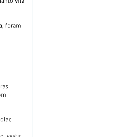
uanto
Vila
a
, foram
oras
com
olar,
, vestir