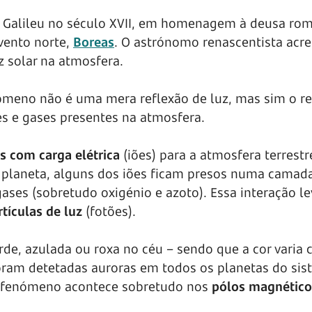
r Galileu no século XVII, em homenagem à deusa ro
 vento norte,
Boreas
. O astrónomo renascentista acre
z solar na atmosfera.
ómeno não é uma mera reflexão de luz, mas sim o r
res e gases presentes na atmosfera.
as com carga elétrica
(iões) para a atmosfera terrestr
planeta, alguns dos iões ficam presos numa camad
ses (sobretudo oxigénio e azoto). Essa interação le
tículas de luz
(fotões).
erde, azulada ou roxa no céu – sendo que a cor varia
foram detetadas auroras em todos os planetas do si
 o fenómeno acontece sobretudo nos
pólos magnético