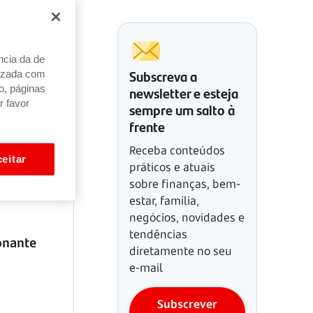
ncia da de
Subscreva a
alizada com
newsletter e esteja
o, páginas
r favor
sempre um salto à
frente
Receba conteúdos
eitar
práticos e atuais
sobre finanças, bem-
estar, família,
negócios, novidades e
tendências
onante
diretamente no seu
e-mail
Subscrever