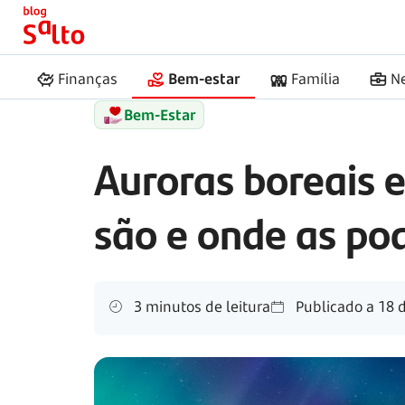
Início
Salto
Auroras boreais e austrais
Finanças
Bem-estar
Família
N
Bem-Estar
Auroras boreais e
são e onde as po
3 minutos de leitura
Publicado a
18 