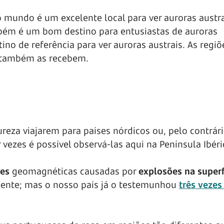
o mundo é um excelente local para ver auroras austr
mbém é um bom destino para entusiastas de auroras
ino de referência para ver auroras austrais. As regi
e também as recebem.
za viajarem para países nórdicos ou, pelo contrári
 vezes é possível observá-las aqui na Península Ibéri
des
geomagnéticas causadas por
explosões na superf
uente; mas o nosso país já o testemunhou
três veze