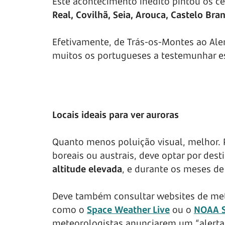
Este acontecimento inédito pintou os c
Real, Covilhã, Seia, Arouca, Castelo Bran
Efetivamente, de Trás-os-Montes ao Al
muitos os portugueses a testemunhar es
Locais ideais para ver auroras
Quanto menos poluição visual, melhor. P
boreais ou austrais, deve optar por des
altitude elevada
, e durante os meses d
Deve também consultar websites de mete
como o
Space Weather Live
ou o
NOAA S
meteorologistas anunciarem um “alerta de