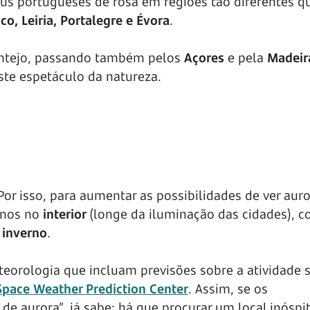
éus portugueses de rosa em regiões tão diferentes q
co, Leiria, Portalegre e Évora
.
entejo, passando também pelos
Açores
e pela
Madeir
te espetáculo da natureza.
or isso, para aumentar as possibilidades de ver aur
tinos no
interior
(longe da iluminação das cidades), 
e
inverno
.
orologia que incluam previsões sobre a atividade s
pace Weather Prediction Center
. Assim, se os
 aurora”, já sabe: há que procurar um local inóspito