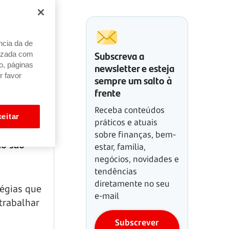
ncia da de
Subscreva a
alizada com
newsletter e esteja
o, páginas
r favor
sempre um salto à
frente
Receba conteúdos
eitar
práticos e atuais
sobre finanças, bem-
ão são
estar, família,
negócios, novidades e
tendências
diretamente no seu
tégias que
e-mail
trabalhar
Subscrever