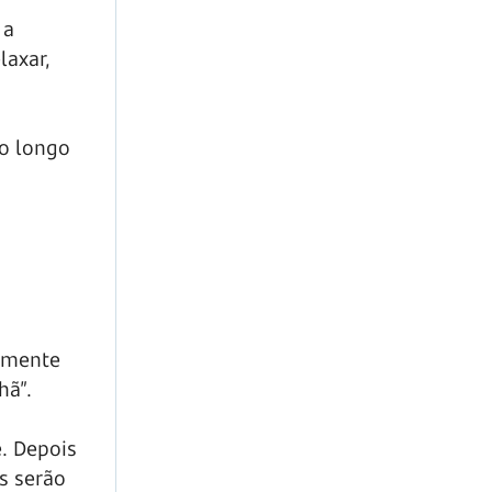
 a
laxar,
ao longo
camente
hã”.
e. Depois
es serão