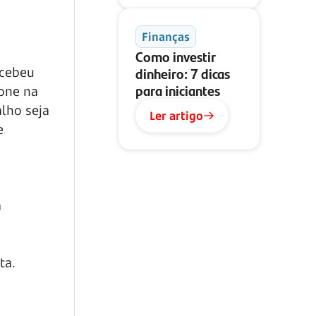
Finanças
Como investir
dinheiro: 7 dicas
ecebeu
para iniciantes
one na
alho seja
Ler artigo
e
a
ta.