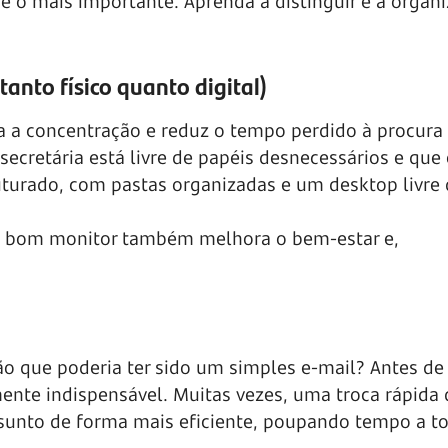
 o mais importante. Aprenda a distinguir e a organi
tanto físico quanto digital)
a a concentração e reduz o tempo perdido à procura
secretária está livre de papéis desnecessários e que
uturado, com pastas organizadas e um desktop livre
num bom monitor também melhora o
bem-estar
e,
ão que poderia ter sido um simples
e-mail?
Antes de
ente indispensável. Muitas vezes, uma troca rápida 
sunto de forma mais eficiente, poupando tempo a t