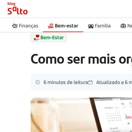
Início
Salto
Melhorar a produtividade no trabalh
Finanças
Bem-estar
Família
N
Bem-Estar
Como ser mais or
6 minutos de leitura
Atualizado a
6 m