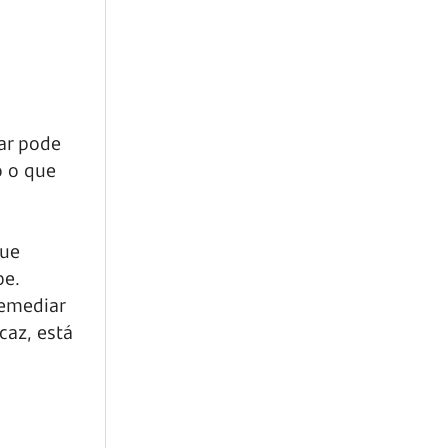
ar pode
o o que
que
be.
remediar
caz, está