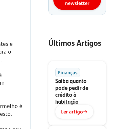
newsletter
Últimos Artigos
ntes e
ara o
.
Finanças
é
Saiba quanto
am
pode pedir de
crédito à
habitação
vermelho é
Ler artigo
esto.