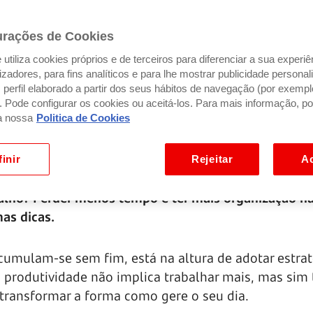
urações de Cookies
utiliza cookies próprios e de terceiros para diferenciar a sua experiê
ilizadores, para fins analíticos e para lhe mostrar publicidade person
perfil elaborado a partir dos seus hábitos de navegação (por exempl
). Pode configurar os cookies ou aceitá-los. Para mais informação, po
a nossa
Politica de Cookies
inir
Rejeitar
Ac
alho? Perder menos tempo e ter mais organização n
mas dicas.
acumulam-se sem fim, está na altura de adotar estra
 produtividade não implica trabalhar mais, mas sim 
 transformar a forma como gere o seu dia.