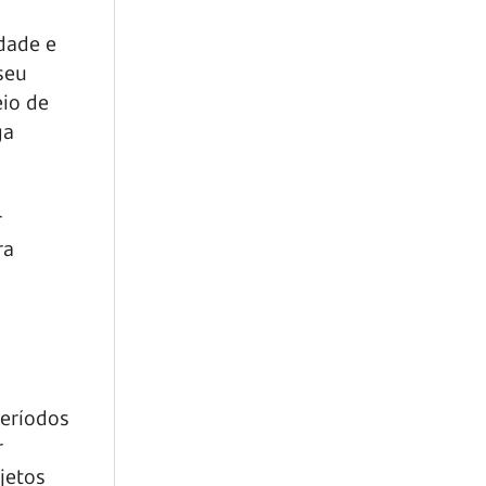
idade e
seu
eio de
ga
r
ra
períodos
r
jetos