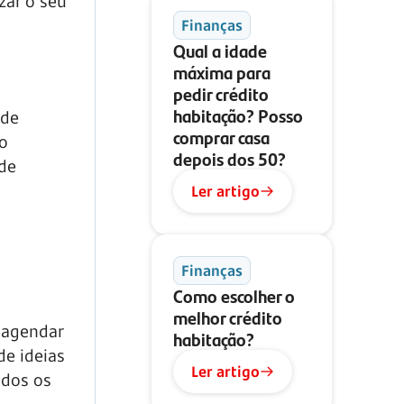
zar o seu
Finanças
Qual a idade
máxima para
pedir crédito
habitação? Posso
 de
comprar casa
 o
depois dos 50?
 de
Ler artigo
Finanças
Como escolher o
melhor crédito
 agendar
habitação?
de ideias
Ler artigo
odos os