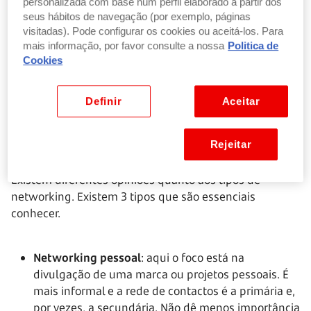
personalizada com base num perfil elaborado a partir dos
Rede secundária: composta por redes de contactos
seus hábitos de navegação (por exemplo, páginas
mais formais (por exemplo os colegas de trabalho)
visitadas). Pode configurar os cookies ou aceitá-los. Para
Rede de referência: composta pelos clientes,
mais informação, por favor consulte a nossa
Politica de
fornecedores e contactos profissionais que fez
Cookies
presencialmente e online. Pessoas de referência
na área em que atuam.
Definir
Aceitar
Rejeitar
Que tipos de networking existem?
Existem diferentes opiniões quanto aos tipos de
networking. Existem 3 tipos que são essenciais
conhecer.
Networking pessoal
: aqui o foco está na
divulgação de uma marca ou projetos pessoais. É
mais informal e a rede de contactos é a primária e,
por vezes, a secundária. Não dê menos importância