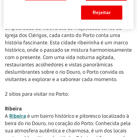
O que visitar no Porto
Ainda no norte, temos a Invicta, cidade que se orgulha
Rejeitar
das suas tradições e fervilha de vida. Das estreitas ruas
empedradas da Ribeira até às majestosas torres da
Igreja dos Clérigos, cada canto do Porto conta uma
história fascinante. Esta cidade ribeirinha é um marco
histórico, onde o passado se mistura harmoniosamente
com o presente. Com uma vida noturna agitada,
restaurantes acolhedores e vistas panorâmicas
deslumbrantes sobre o rio Douro, o Porto convida os
visitantes a explorar e a saborear cada momento.
2 sítios para visitar no Porto:
Ribeira
A
Ribeira
é um bairro histórico e pitoresco localizado à
beira do rio Douro, no coração do Porto. Conhecida pela
sua atmosfera autêntica e charmosa, é um dos locais