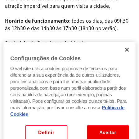
atração imperdível para quem visita a cidade.
Horário de funcionamento
: todos os dias, das 09h30
às 12h30 e das 14h30 às 17h30 (18h30 no verão).
Santuário do Bom Jesus do Monte
O
Santuário do Bom Jesus do Monte
é famoso pela
sua arquitetura barroca e pelas suas impressionantes
Configurações de Cookies
escadarias. Situa-se nos arredores da Braga, em
O website utiliza cookies próprios e de terceiros para
Tenões, numa colina com vista panorâmica sobre a
diferenciar a sua experiência da de outros utilizadores,
cidade. O santuário é conhecido pelas suas capelas
para fins analíticos e para lhe mostrar publicidade
ornamentadas, pelos jardins bem cuidados e pela
personalizada com base num perfil elaborado a partir dos
estátua do Bom Jesus no topo da sua grande e icónica
seus hábitos de navegação (por exemplo, páginas
visitadas). Pode configurar os cookies ou aceitá-los. Para
escadaria.
mais informação, por favor consulte a nossa
Politica de
Cookies
Horário de funcionamento
: todos os dias das 8h às
18h, no inverno; e das 8h às 19h no verão.
Definir
Aceitar