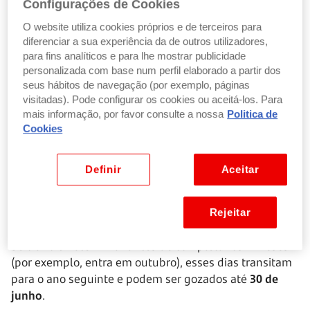
Até ao limite de
20 dias nesse ano
Configurações de Cookies
Em princípio, só pode gozar as férias depois de
O website utiliza cookies próprios e de terceiros para
completar
6 meses de trabalho
.
diferenciar a sua experiência da de outros utilizadores,
para fins analíticos e para lhe mostrar publicidade
personalizada com base num perfil elaborado a partir dos
Por exemplo:
seus hábitos de navegação (por exemplo, páginas
visitadas). Pode configurar os cookies ou aceitá-los. Para
Se entrou a
1 de março
na empresa e trabalhou de
mais informação, por favor consulte a nossa
Politica de
forma contínua até agosto (6 meses completos), a
Cookies
partir de setembro pode gozar
12 dias de férias (2 dias
x 6 meses).
Definir
Aceitar
Se continuar a trabalhar até ao fim do ano, pode
acumular até
20 dias no total
.
Rejeitar
Se o ano civil terminar antes de completar os
6 meses
(por exemplo, entra em outubro), esses dias transitam
para o ano seguinte e podem ser gozados até
30 de
junho
.