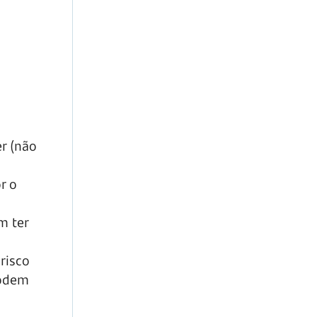
er (não
r o
m ter
risco
podem