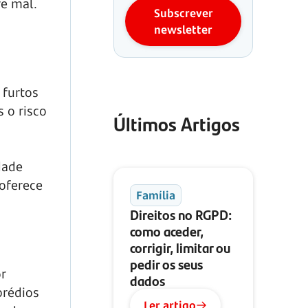
re mal.
Subscrever
newsletter
 furtos
 o risco
Últimos Artigos
dade
 oferece
Família
Direitos no RGPD:
como aceder,
corrigir, limitar ou
pedir os seus
r
dados
prédios
Ler artigo