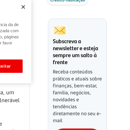
ncia da de
alizada com
o, páginas
Subscreva a
r favor
newsletter e esteja
sempre um salto à
frente
eitar
Receba conteúdos
práticos e atuais sobre
finanças, bem-estar,
ta, um
família, negócios,
novidades e
lnerável
tendências
diretamente no seu e-
mail
e