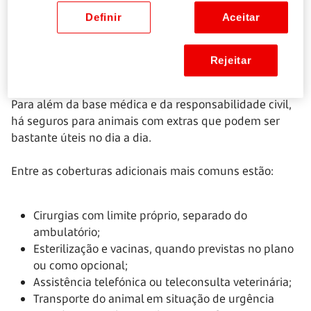
determinados plafonds anuais ou por ato médico.
Definir
Aceitar
Também é frequente haver franquias, ou seja, uma
parte da despesa fica sempre a cargo do tutor.
Rejeitar
Quais as coberturas extra disponíveis?
Para além da base médica e da responsabilidade civil,
há seguros para animais com extras que podem ser
bastante úteis no dia a dia.
Entre as coberturas adicionais mais comuns estão:
Cirurgias com limite próprio, separado do
ambulatório;
Esterilização e vacinas, quando previstas no plano
ou como opcional;
Assistência telefónica ou teleconsulta veterinária;
Transporte do animal em situação de urgência