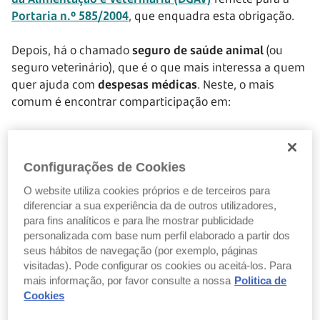
Portaria n.º 585/2004
, que enquadra esta obrigação.
Depois, há o chamado
seguro de saúde animal
(ou
seguro veterinário), que é o que mais interessa a quem
quer ajuda com
despesas médicas
. Neste, o mais
comum é encontrar comparticipação em:
Consultas veterinárias
Exames
Configurações de Cookies
Tratamentos
O website utiliza cookies próprios e de terceiros para
Medicamentos
diferenciar a sua experiência da de outros utilizadores,
Cirurgias por doença ou acidente
para fins analíticos e para lhe mostrar publicidade
Internamentos.
personalizada com base num perfil elaborado a partir dos
seus hábitos de navegação (por exemplo, páginas
visitadas). Pode configurar os cookies ou aceitá-los. Para
Em muitos casos, estas coberturas não significam
mais informação, por favor consulte a nossa
Politica de
pagamento integral. O habitual é
existir uma
Cookies
percentagem suportada pela seguradora
, dentro de