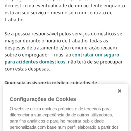
doméstico na eventualidade de um acidente enquanto
está ao seu serviço – mesmo sem um contrato de
trabalho.
Se a pessoa responsável pelos serviços domésticos se
magoar durante o horário de trabalho, todas as
despesas de tratamento e/ou remuneração recaem
sobre o empregador – mas, ao
contratar um seguro
para acidentes domésticos
, não terá de se preocupar
com estas despesas.
Quer seja assistência médica, cuidados de
enfermagem e hospitalização ou até mesmo apoio
jurídico, estarão protegidos.
Configurações de Cookies
O website utiliza cookies próprios e de terceiros para
diferenciar a sua experiência da de outros utilizadores,
Seguro para incêndios
para fins analíticos e para lhe mostrar publicidade
personalizada com base num perfil elaborado a partir dos
Ser proprietário de um apartamento implica a