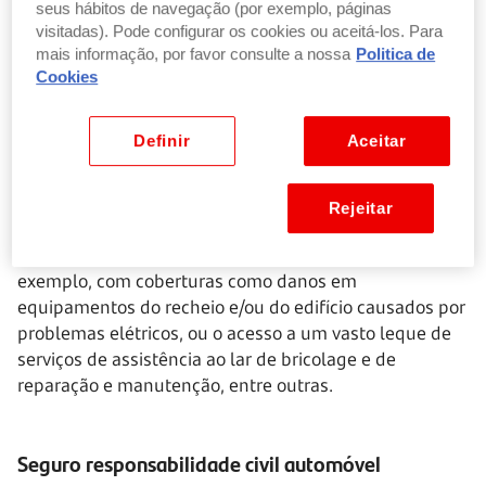
seus hábitos de navegação (por exemplo, páginas
contratação de um seguro lar
para a sua proteção.
visitadas). Pode configurar os cookies ou aceitá-los. Para
mais informação, por favor consulte a nossa
Politica de
Neste caso, no seguro é obrigatória a cobertura contra
Cookies
incêndio, a qual vai cobrir danos diretamente causados
por incêndios nas frações autónomas e nas partes
Definir
Aceitar
comuns (telhado, escadas, elevadores, garagem) de
edifícios em propriedade horizontal (ou seja,
apartamentos).
Rejeitar
Para uma proteção mais completa pode contar, por
exemplo, com coberturas como danos em
equipamentos do recheio e/ou do edifício causados por
problemas elétricos, ou o acesso a um vasto leque de
serviços de assistência ao lar de bricolage e de
reparação e manutenção, entre outras.
Seguro responsabilidade civil automóvel