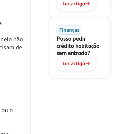
Ler artigo
a
Finanças
Posso pedir
odelo não
crédito habitação
ecisam de
sem entrada?
Ler artigo
 ou o