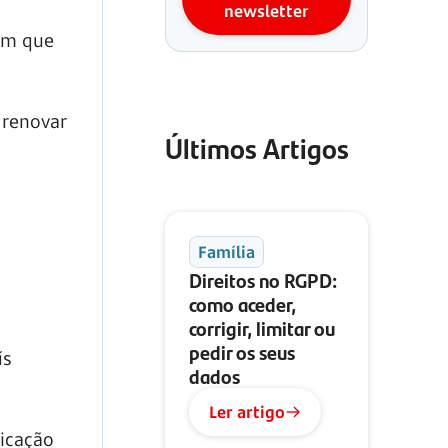
newsletter
em que
 renovar
Últimos Artigos
Família
Direitos no RGPD:
como aceder,
corrigir, limitar ou
pedir os seus
ís
dados
Ler artigo
ficação