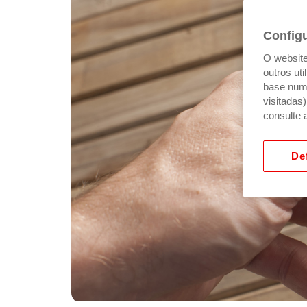
Config
O website 
outros ut
base num 
visitadas
consulte 
Def