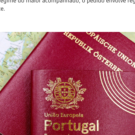
regime do maior acompanhado, o pedido envolve re
e.