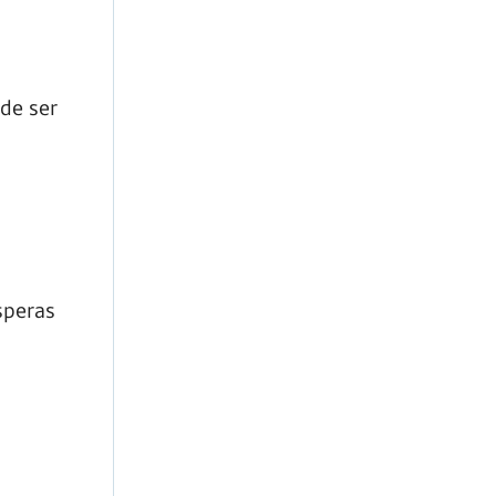
de ser
speras