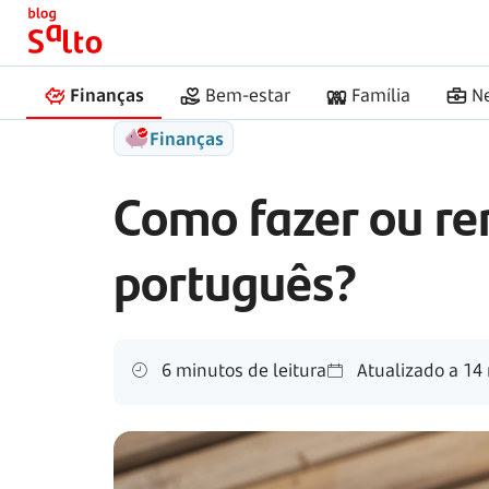
Início
Salto
Como fazer renovar passaporte
Finanças
Bem-estar
Família
N
Finanças
Como fazer ou re
português?
6 minutos de leitura
Atualizado a
14 