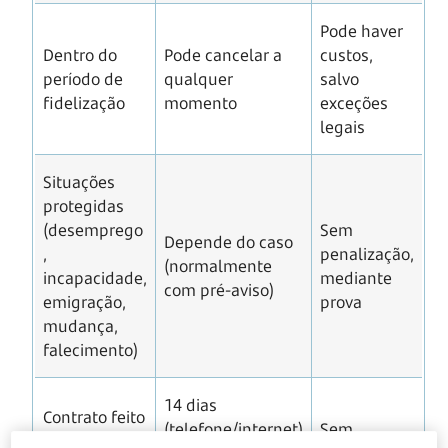
Pode haver
Dentro do
Pode cancelar a
custos,
período de
qualquer
salvo
fidelização
momento
exceções
legais
Situações
protegidas
(desemprego
Sem
Depende do caso
,
penalização,
(normalmente
incapacidade,
mediante
com pré-aviso)
emigração,
prova
mudança,
falecimento)
14 dias
Contrato feito
(telefone/internet)
Sem
à distância ou