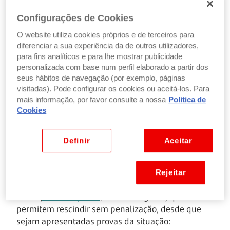
ou 30 dias
penalização
porta-a-porta
(domicílio)
Configurações de Cookies
O website utiliza cookies próprios e de terceiros para
diferenciar a sua experiência da de outros utilizadores,
para fins analíticos e para lhe mostrar publicidade
Os três cenários principais a considerar:
personalizada com base num perfil elaborado a partir dos
seus hábitos de navegação (por exemplo, páginas
1. Se o contrato já estiver fora do período de
visitadas). Pode configurar os cookies ou aceitá-los. Para
fidelização
: o cancelamento é mais simples e não
mais informação, por favor consulte a nossa
Politica de
há penalizações associadas à fidelização. Ainda
Cookies
assim, o contrato pode prever um prazo de pré-
aviso, o que significa que o serviço não termina de
Definir
Aceitar
imediato
2. Se ainda estiver dentro do período de
fidelização:
pode cancelar na mesma, mas poderá
Rejeitar
ter custos. Existem, no entanto, exceções previstas
na lei (
Lei n.º 16/2022
, de 16 de agosto) que
permitem rescindir sem penalização, desde que
sejam apresentadas provas da situação: