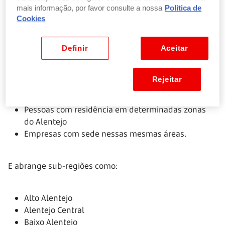
131/2026/1
, de 30 de março.
mais informação, por favor consulte a nossa
Politica de
Cookies
Quem pode beneficiar da isenção?
Definir
Aceitar
Nem todos os utilizadores têm acesso ao benefício. A
isenção está reservada a:
Rejeitar
Pessoas com residência em determinadas zonas
do Alentejo
Empresas com sede nessas mesmas áreas.
E abrange sub-regiões como:
Alto Alentejo
Alentejo Central
Baixo Alentejo