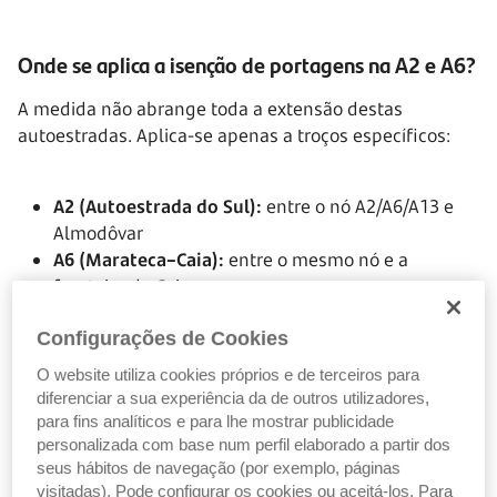
Onde se aplica a isenção de portagens na A2 e A6?
A medida não abrange toda a extensão destas
autoestradas. Aplica-se apenas a troços específicos:
A2 (Autoestrada do Sul):
entre o nó A2/A6/A13 e
Almodôvar
A6 (Marateca–Caia):
entre o mesmo nó e a
fronteira do Caia.
Configurações de Cookies
É uma isenção localizada, pensada para facilitar a
O website utiliza cookies próprios e de terceiros para
mobilidade dentro da região.
diferenciar a sua experiência da de outros utilizadores,
para fins analíticos e para lhe mostrar publicidade
A isenção de portagens na A2 e na A6 entrou em vigor a
personalizada com base num perfil elaborado a partir dos
1 de abril de 2026, no âmbito do Orçamento do Estado
seus hábitos de navegação (por exemplo, páginas
para 2026, tendo sido regulamentada pela
Portaria n.º
visitadas). Pode configurar os cookies ou aceitá-los. Para