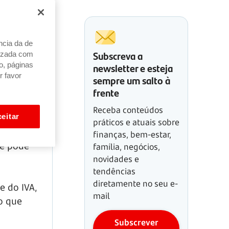
ncia da de
Subscreva a
alizada com
newsletter e esteja
o, páginas
r favor
sempre um salto à
frente
Receba conteúdos
eitar
práticos e atuais sobre
de
finanças, bem-estar,
ue pode
família, negócios,
novidades e
tendências
diretamente no seu e-
e do IVA,
mail
o que
Subscrever