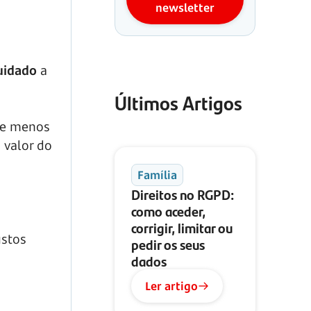
newsletter
uidado
a
Últimos Artigos
be menos
 valor do
Família
Direitos no RGPD:
como aceder,
corrigir, limitar ou
ustos
pedir os seus
dados
Ler artigo