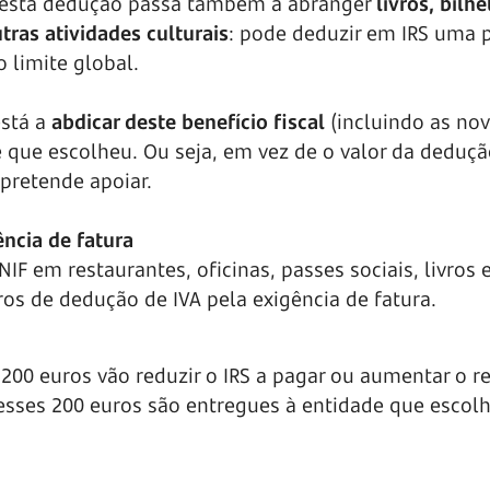
 esta dedução passa também a abranger
livros, bilh
ras atividades culturais
: pode deduzir em IRS uma 
 limite global.
está a
abdicar deste benefício fiscal
(incluindo as no
e que escolheu. Ou seja, em vez de o valor da deduçã
 pretende apoiar.
ncia de fatura
IF em restaurantes, oficinas, passes sociais, livros 
os de dedução de IVA pela exigência de fatura.
s 200 euros vão reduzir o IRS a pagar ou aumentar o 
 esses 200 euros são entregues à entidade que escol