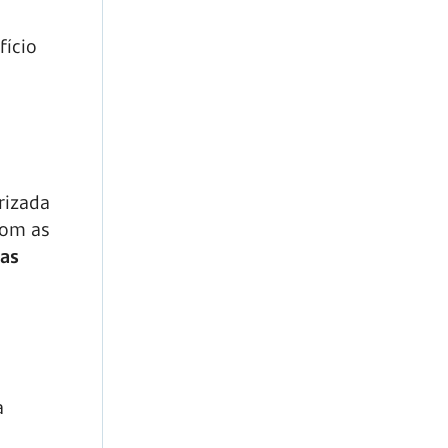
fício
rizada
com as
 as
a