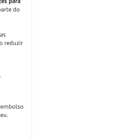
etes para
parte do
vas
o reduzir
e
reembolso
heu.