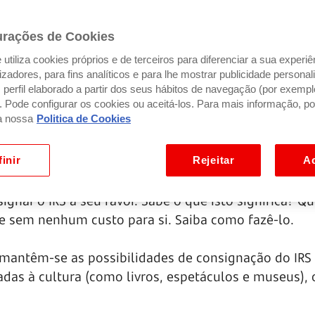
urações de Cookies
utiliza cookies próprios e de terceiros para diferenciar a sua experiê
ilizadores, para fins analíticos e para lhe mostrar publicidade person
perfil elaborado a partir dos seus hábitos de navegação (por exempl
). Pode configurar os cookies ou aceitá-los. Para mais informação, po
a nossa
Politica de Cookies
inir
Rejeitar
Ac
e aproxima, é comum que veja ou ouça instituições 
ignar o IRS a seu favor. Sabe o que isto significa? Q
e sem nenhum custo para si. Saiba como fazê-lo.
antêm-se as possibilidades de consignação do IRS 
das à cultura (como livros, espetáculos e museus), 