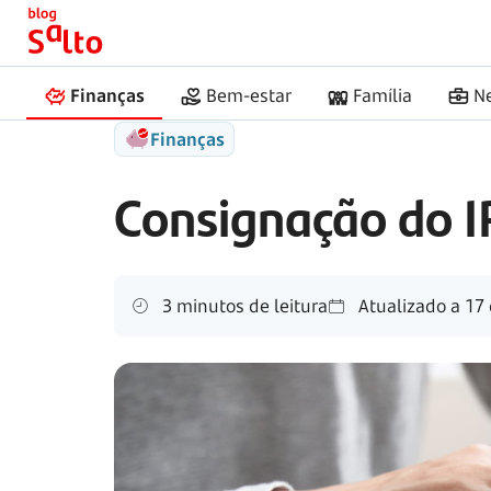
Início
Salto
Consignação do IRS
Finanças
Bem-estar
Família
N
Finanças
Consignação do IR
3 minutos de leitura
Atualizado a
17 