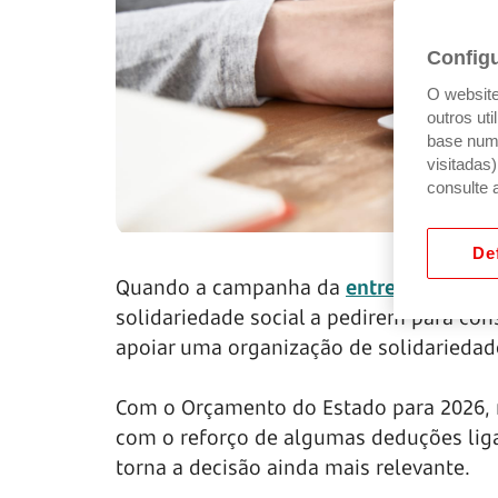
Config
O website 
outros ut
base num 
visitadas
consulte 
Def
Quando a campanha da
entrega de IRS
s
solidariedade social a pedirem para cons
apoiar uma organização de solidariedad
Com o Orçamento do Estado para 2026, m
com o reforço de algumas deduções liga
torna a decisão ainda mais relevante.