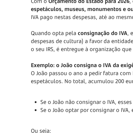
Com o
Orçamento do Estado para 2026
,
espetáculos, museus, monumentos e out
IVA pago nestas despesas, até ao mesmo
Quando opta pela
consignação do IVA
, 
despesas de cultura) a favor da entidad
o seu IRS, é entregue à organização que
Exemplo: o João consigna o IVA da exigê
O João passou o ano a pedir fatura com N
espetáculos. No total, acumulou 200 eur
Se o João não consignar o IVA, esse
Se o João optar por consignar o IVA,
Ou seja: