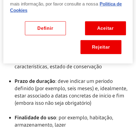
mais informação, por favor consulte a nossa
Politica de
Cookies
Como fazer um contrato de comodato?
Um contrato de
comodato
bem feito deve incluir:
Definir
Aceitar
Identificação das partes
: nome, morada e número
de identificação do comodante e do comodatário
Rejeitar
Descrição do bem emprestado
: tipo de bem,
características, estado de conservação
Prazo de duração
: deve indicar um período
definido (por exemplo, seis meses) e, idealmente,
estar associado a datas concretas de início e fim
(embora isso não seja obrigatório)
Finalidade do uso
: por exemplo, habitação,
armazenamento, lazer