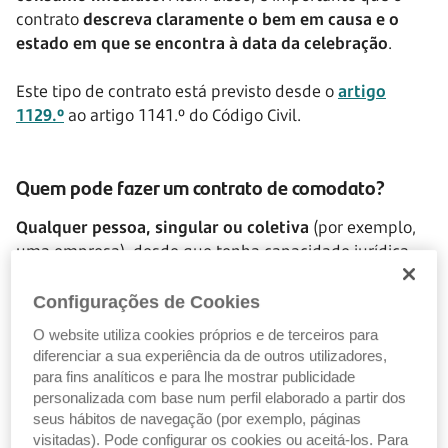
contrato
descreva claramente o bem em causa e o
estado em que se encontra à data da celebração
.
Este tipo de contrato está previsto desde o
artigo
1129.º
ao artigo 1141.º do Código Civil.
Quem pode fazer um contrato de comodato?
Qualquer pessoa, singular ou coletiva
(por exemplo,
uma empresa), desde que tenha capacidade jurídica
para o fazer (ou seja, que tenha idade e discernimento
legal para celebrar contratos e assumir
Configurações de Cookies
responsabilidades). O comodante deve ser o legítimo
O website utiliza cookies próprios e de terceiros para
detentor ou utilizador do bem (proprietário,
diferenciar a sua experiência da de outros utilizadores,
usufrutuário, etc.) e o comodatário deve comprometer-
para fins analíticos e para lhe mostrar publicidade
se a usá-lo com responsabilidade e a devolvê-lo no fim
personalizada com base num perfil elaborado a partir dos
em plenas condições.
seus hábitos de navegação (por exemplo, páginas
visitadas). Pode configurar os cookies ou aceitá-los. Para