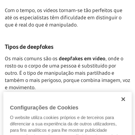
Com o tempo, os vídeos tornam-se tão perfeitos que
até os especialistas têm dificuldade em distinguir o
que é real do que é manipulado.
Tipos de deepfakes
Os mais comuns são os
deepfakes em vídeo
, onde o
rosto ou o corpo de uma pessoa é substituído por
outro. É o tipo de manipulação mais partilhado e
também o mais perigoso, porque combina imagem, voz
e movimento.
Existem ainda
deepfakes de áudio
, que clonam a voz
Configurações de Cookies
de alguém com base em pequenas amostras gravadas.
Bastam poucos segundos para reproduzir timbre, ritmo
O website utiliza cookies próprios e de terceiros para
e emoção com espantosa precisão.
diferenciar a sua experiência da de outros utilizadores,
para fins analíticos e para lhe mostrar publicidade