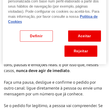
personalizada com base num perfil elaborado a partir dos
seus hábitos de navegação (por exemplo, páginas
Quando a voz familiar pede dinheiro
visitadas). Pode configurar os cookies ou aceitá-los. Para
mais informação, por favor consulte a nossa
Politica de
Imagine receber uma chamada da sua mãe, do seu
Cookies
filho ou de um amigo a pedir uma transferência
urgente.
Definir
Aceitar
A voz é igual, as expressões são as mesmas. Mas
pode não ser quem pensa.
Rejeitar
Os
deepfakes de voz e vídeo
conseguem reproduzir
tons, pausas e emoções reais. É por isso que, nestes
casos,
nunca deve agir de imediato
.
Faça uma pausa, desligue e confirme o pedido por
outro canal: ligue diretamente à pessoa ou envie uma
mensagem por um número que já conhece.
Se o pedido for legítimo, a pessoa vai compreender. Se