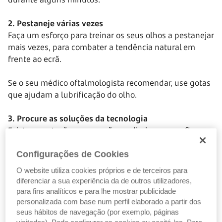
2. Pestaneje várias vezes
Faça um esforço para treinar os seus olhos a pestanejar
mais vezes, para combater a tendência natural em
frente ao ecrã.
Se o seu médico oftalmologista recomendar, use gotas
que ajudam a lubrificação do olho.
3. Procure as soluções da tecnologia
Existem proteções para ecrã que diminuem o reflexo e,
assim, o desconforto para a sua visão.
Configurações de Cookies
Ajuste a luminosidade do ecrã e a nitidez da imagem
O website utiliza cookies próprios e de terceiros para
para evitar fazer demasiado esforço enquanto olha
diferenciar a sua experiência da de outros utilizadores,
para o seu dispositivo.
para fins analíticos e para lhe mostrar publicidade
personalizada com base num perfil elaborado a partir dos
Garanta que o ambiente onde está tem luz suficiente –
seus hábitos de navegação (por exemplo, páginas