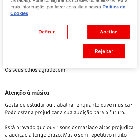
visitadas). Pode configurar os cookies ou aceitá-los. Para
evite ambientes escuros e ecrãs com luminosidade no
mais informação, por favor consulte a nossa
Politica de
máximo.
Cookies
4. Coloque o ecrã ao nível dos olhos
É essencial manter o ecrã do computador ao nível dos
Definir
Aceitar
olhos se trabalhar na mesma postura várias horas,
todos os dias.
Rejeitar
Também deve evitar estar demasiado perto dos ecrãs.
Os seus olhos agradecem.
Atenção à música
Gosta de estudar ou trabalhar enquanto ouve música?
Pode estar a prejudicar a sua audição para o futuro.
Está provado que ouvir sons demasiado altos prejudica
a audição a longo prazo. Mas o som repetitivo muito