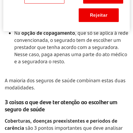
a fatura para a seguradora e é reembolsado de
uma parte do que gastou. Os termos da
Rejeitar
comparticipação, ou seja, o valor que recebe da
seguradora, estão definidos no contrato
Na
opção de copagamento
, que só se aplica à rede
convencionada, o segurado tem de escolher um
prestador que tenha acordo com a seguradora.
Nesse caso, paga apenas uma parte do ato médico
e a seguradora o resto.
A maioria dos seguros de saúde combinam estas duas
modalidades.
3 coisas a que deve ter atenção ao escolher um
seguro de saúde
Coberturas, doenças preexistentes e períodos de
carência
são 3 pontos importantes que deve analisar