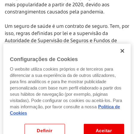
mais popularidade a partir de 2020, devido aos
constrangimentos causados pela pandemia.
Um seguro de saúde é um contrato de seguro. Tem, por
isso, regras definidas por lei e a supervisão da
Autoridade de Supervisão de Seguros e Fundos de
Pensões (ASF).
Configurações de Cookies
Mediante o pagamento de um valor mensal,
denominado prémio, o segurado e/ou a sua família
O website utiliza cookies próprios e de terceiros para
podem recorrer a estes prestadores de cuidados de
diferenciar a sua experiência da de outros utilizadores,
para fins analíticos e para lhe mostrar publicidade
saúde.
personalizada com base num perfil elaborado a partir dos
seus hábitos de navegação (por exemplo, páginas
Nos seguros de saúde há duas modalidades que dizem
visitadas). Pode configurar os cookies ou aceitá-los. Para
respeito à comparticipação das despesas:
mais informação, por favor consulte a nossa
Politica de
Cookies
Na
modalidade de reembolso
, o segurado recorre
ao prestador, faz o pagamento na totalidade, envia
Definir
Aceitar