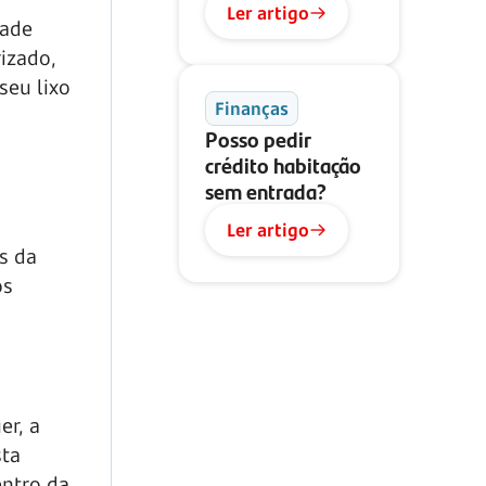
Ler artigo
dade
izado,
seu lixo
Finanças
Posso pedir
crédito habitação
sem entrada?
Ler artigo
s da
os
er, a
sta
entro da