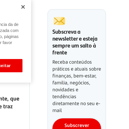
ncia da de
Subscreva a
alizada com
newsletter e esteja
o, páginas
r favor
sempre um salto à
frente
Receba conteúdos
eitar
práticos e atuais sobre
finanças, bem-estar,
família, negócios,
novidades e
tendências
nte, que
diretamente no seu e-
e traz
mail
Subscrever