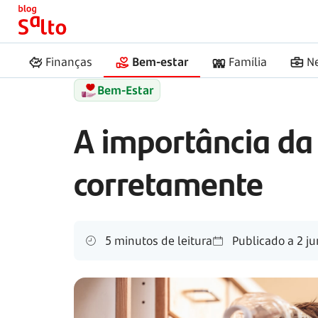
Início
Salto
Reciclagem
Finanças
Bem-estar
Família
N
Bem-Estar
A importância da
corretamente
5 minutos de leitura
Publicado a
2 ju