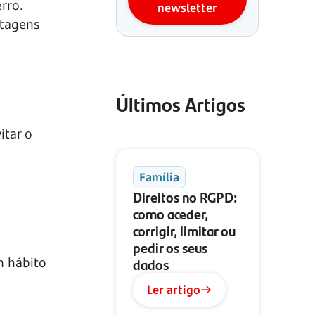
rro.
newsletter
ntagens
Últimos Artigos
itar o
Família
Direitos no RGPD:
como aceder,
corrigir, limitar ou
pedir os seus
dados
m hábito
Ler artigo