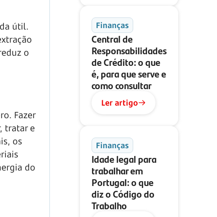
Finanças
da útil.
Central de
extração
Responsabilidades
 reduz o
de Crédito: o que
é, para que serve e
como consultar
Ler artigo
ro. Fazer
 tratar e
is, os
Finanças
riais
Idade legal para
nergia do
trabalhar em
Portugal: o que
diz o Código do
Trabalho