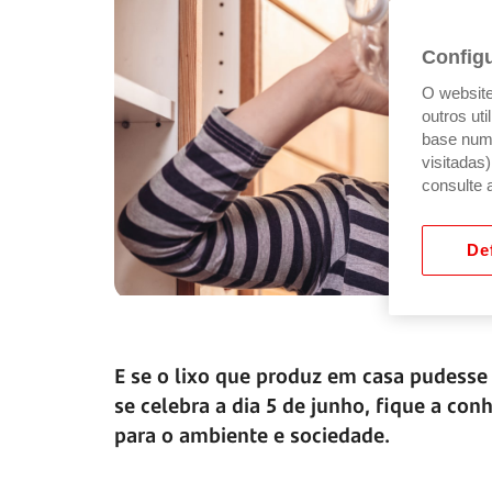
Config
O website 
outros ut
base num 
visitadas
consulte 
Def
E se o lixo que produz em casa pudesse
se celebra a dia 5 de junho, fique a con
para o ambiente e sociedade.