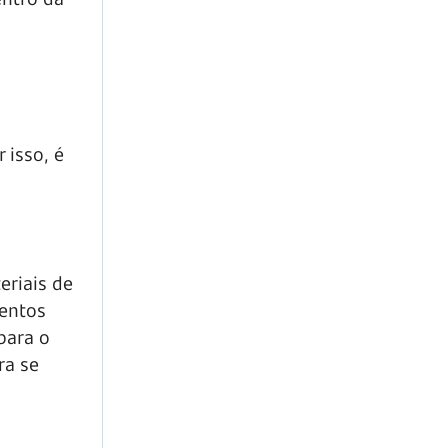
 isso, é
eriais de
mentos
para o
ra se