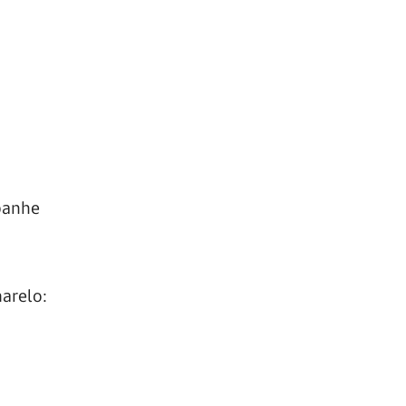
panhe
arelo: