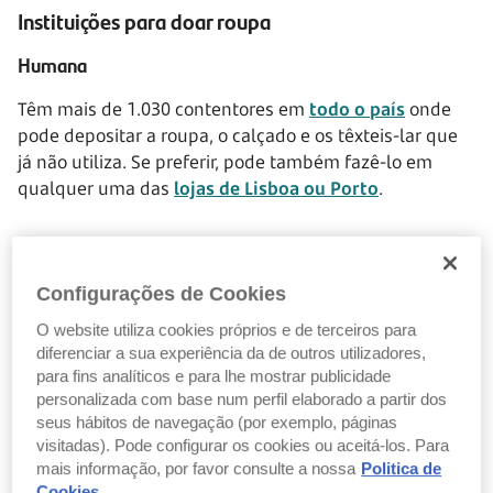
Instituições para doar roupa
Humana
Têm mais de 1.030 contentores em
todo o país
onde
pode depositar a roupa, o calçado e os têxteis-lar que
já não utiliza. Se preferir, pode também fazê-lo em
qualquer uma das
lojas de Lisboa ou Porto
.
Cruz Vermelha Portuguesa
Configurações de Cookies
Muito conhecida por todos, a
Cruz Vermelha
oferece
O website utiliza cookies próprios e de terceiros para
também a possibilidade de doar roupa. As peças
diferenciar a sua experiência da de outros utilizadores,
recebidas são distribuídas pelas lojas sociais com o
para fins analíticos e para lhe mostrar publicidade
objetivo de suprir as necessidades imediatas de
personalizada com base num perfil elaborado a partir dos
pessoas e famílias carenciadas. Pode consultar a lista
seus hábitos de navegação (por exemplo, páginas
completa das
lojas sociais
.
visitadas). Pode configurar os cookies ou aceitá-los. Para
mais informação, por favor consulte a nossa
Politica de
Cookies