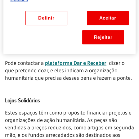
Cáritas
Definir
Aceitar
Através da Cáritas Diocesana pode doar roupas usadas
e outros artigos, de
norte a sul do País
.
Rejeitar
Dar e Receber
Pode contactar a
plataforma Dar e Receber
, dizer o
que pretende doar, e eles indicam a organização
humanitária que precisa desses bens e fazem a ponte.
Lojas Solidárias
Estes espaços têm como propósito financiar projetos e
organizações de ação humanitária. As peças são
vendidas a preços reduzidos, como artigos em segunda
mão, e os fundos arrecadados são destinados aos