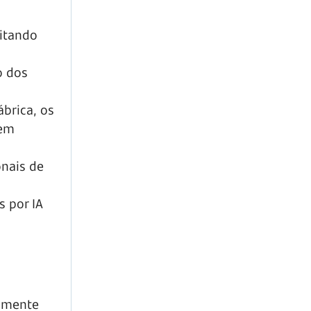
vitando
o dos
ábrica, os
dem
onais de
 por IA
damente