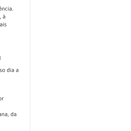
ência.
, à
ais
a
so dia a
or
ana, da