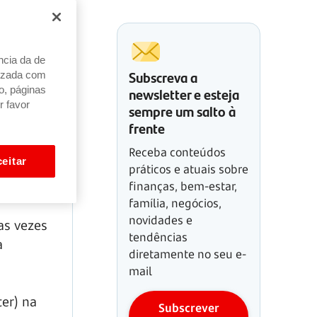
ncia da de
Subscreva a
alizada com
newsletter e esteja
o, páginas
r favor
sempre um salto à
frente
Receba conteúdos
eitar
práticos e atuais sobre
finanças, bem-estar,
família, negócios,
novidades e
tas vezes
tendências
a
diretamente no seu e-
mail
ter) na
Subscrever