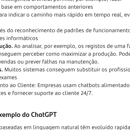
 base em comportamentos anteriores
ara indicar o caminho mais rápido em tempo real, e
vés do reconhecimento de padrões de funcionament
es informáticos
ução.
Ao analisar, por exemplo, os registos de uma f
l conseguem perceber como maximizar a produção. Po
 vendas ou prever falhas na manutenção.
s.
Muitos sistemas conseguem substituir os profissi
 exames
nto ao Cliente: Empresas usam chatbots alimentados
es e fornecer suporte ao cliente 24/7.
 exemplo do ChatGPT
ial baseadas em linguagem natural têm evoluído rapi