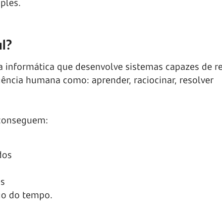
ples.
al?
a da informática que desenvolve sistemas capazes de re
ência humana como: aprender, raciocinar, resolver
 conseguem:
dos
es
go do tempo.