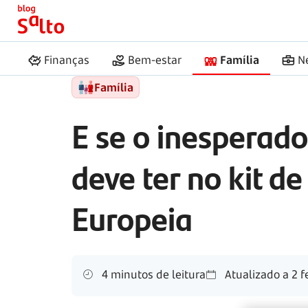
Início
Salto
Kit de emergência da União Europeia
Finanças
Bem-estar
Família
N
Família
E se o inesperado
deve ter no kit d
Europeia
4 minutos de leitura
Atualizado a
2 f