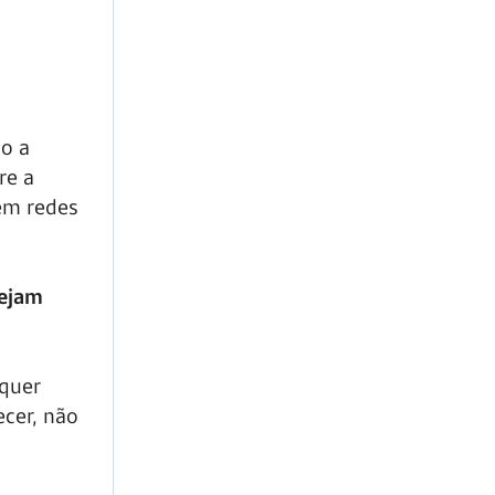
ão a
re a
 em redes
sejam
 quer
ecer, não