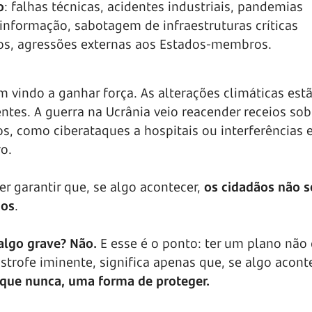
o
: falhas técnicas, acidentes industriais, pandemias
sinformação, sabotagem de infraestruturas críticas
dos, agressões externas aos Estados-membros.
m vindo a ganhar força. As alterações climáticas est
tes. A guerra na Ucrânia veio reacender receios sob
dos, como ciberataques a hospitais ou interferências
ro.
er garantir que, se algo acontecer,
os cidadãos não 
dos
.
algo grave?
Não.
E esse é o ponto: ter um plano não
strofe iminente, significa apenas que, se algo acont
 que nunca, uma forma de proteger.