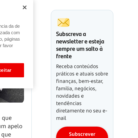
ncia da de
Subscreva a
alizada com
newsletter e esteja
o, páginas
r favor
sempre um salto à
frente
Receba conteúdos
eitar
práticos e atuais sobre
finanças, bem-estar,
família, negócios,
novidades e
tendências
diretamente no seu e-
e que
mail
 um apelo
Subscrever
a que