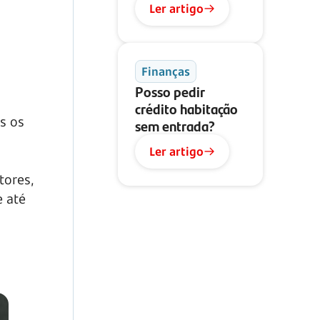
Ler artigo
Finanças
Posso pedir
crédito habitação
s os
sem entrada?
Ler artigo
tores,
 até