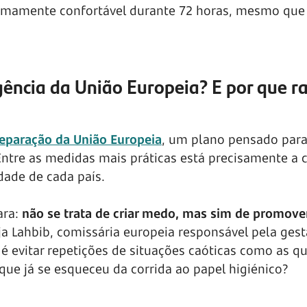
imamente confortável durante 72 horas, mesmo que f
gência da União Europeia? E por que r
reparação da União Europeia
, um plano pensado para
 Entre as medidas mais práticas está precisamente a 
dade de cada país.
ara:
não se trata de criar medo, mas sim de promov
ja Lahbib, comissária europeia responsável pela ges
, é evitar repetições de situações caóticas como as q
ue já se esqueceu da corrida ao papel higiénico?