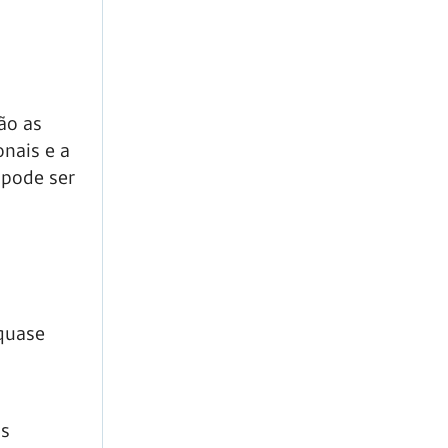
ão as
nais e a
 pode ser
 quase
as