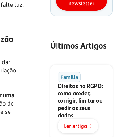
newsletter
alte luz,
azão
Últimos Artigos
 dar
criação
Família
Direitos no RGPD:
como aceder,
er uma
corrigir, limitar ou
tão de
pedir os seus
ue se
dados
Ler artigo