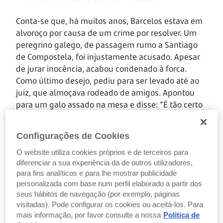
Conta-se que, há muitos anos, Barcelos estava em
alvoroço por causa de um crime por resolver. Um
peregrino galego, de passagem rumo a Santiago
de Compostela, foi injustamente acusado. Apesar
de jurar inocência, acabou condenado à forca.
Como último desejo, pediu para ser levado até ao
juiz, que almoçava rodeado de amigos. Apontou
para um galo assado na mesa e disse: “É tão certo
eu estar inocente, como certo é esse galo cantar
quando me enforcarem.”
Configurações de Cookies
Dito e feito. Quando o homem subia ao cadafalso,
O website utiliza cookies próprios e de terceiros para
diferenciar a sua experiência da de outros utilizadores,
o galo assado ergueu-se e cantou. O juiz correu
para fins analíticos e para lhe mostrar publicidade
para salvar o peregrino (que estava vivo, com a
personalizada com base num perfil elaborado a partir dos
corda lassa no pescoço). Anos depois, o homem
seus hábitos de navegação (por exemplo, páginas
regressou a Barcelos e ergueu o Senhor do Galo
visitadas). Pode configurar os cookies ou aceitá-los. Para
em agradecimento.
mais informação, por favor consulte a nossa
Politica de