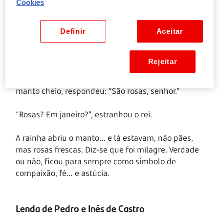
Cookies
Milagre das Rosas
Definir
Aceitar
Santa Isabel, rainha de Portugal, era conhecida
pela sua bondade. Tinha por hábito dar pão aos
Rejeitar
pobres, mesmo contra a vontade do marido, o rei
D. Dinis. Um dia, ao ser surpreendida pelo rei com o
manto cheio, respondeu: “São rosas, senhor.”
“Rosas? Em janeiro?”, estranhou o rei.
A rainha abriu o manto… e lá estavam, não pães,
mas rosas frescas. Diz-se que foi milagre. Verdade
ou não, ficou para sempre como símbolo de
compaixão, fé… e astúcia.
Lenda de Pedro e Inês de Castro